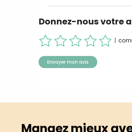
Donnez-nous votre av
|
comm
Envoyer mon avis
Mangez mieux ave