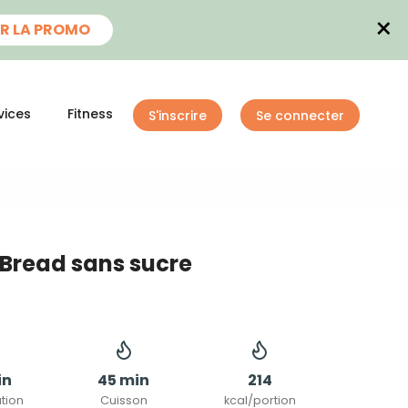
×
R LA PROMO
vices
Fitness
S'inscrire
Se connecter
Bread sans sucre
in
45 min
214
tion
Cuisson
kcal/portion