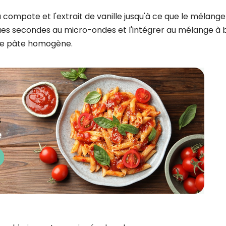
CROQ.
 compote et l'extrait de vanille jusqu'à ce que le mélange
ques secondes au micro-ondes et l'intégrer au mélange à 
une pâte homogène.
Je consens à ce que la société Digi
Prisma Players analyse le taux d'ou
des courriels pour mesurer et optim
performances des campagnes. No
pourrons savoir si vous ouvrez les co
l'heure à laquelle vous le faites ains
des informations sur le terminal qu
utilisez. Pour en savoir plus sur ces 
voir notre
politique de confidentialit
Je reçois mon cadeau !
Votre adresse email sera utilisée par Digital Prisma Playe
envoyer votre newsletter contenant des offres commercial
personnalisées. Vous pourrez vous désinscrire en utilisan
désabonnement intégré dans la newsletter. Pour en savoi
exercer vos droits, prenez connaissance de notre
Charte 
Confidentialité
.