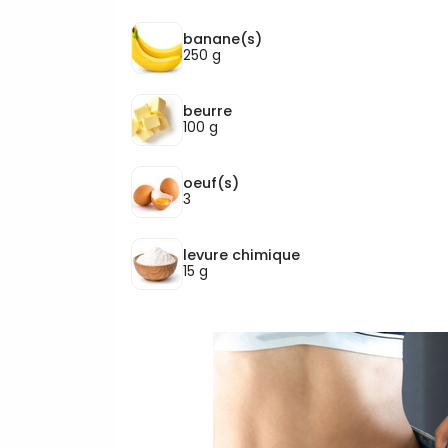
banane(s)
250 g
beurre
100 g
oeuf(s)
3
levure chimique
15 g