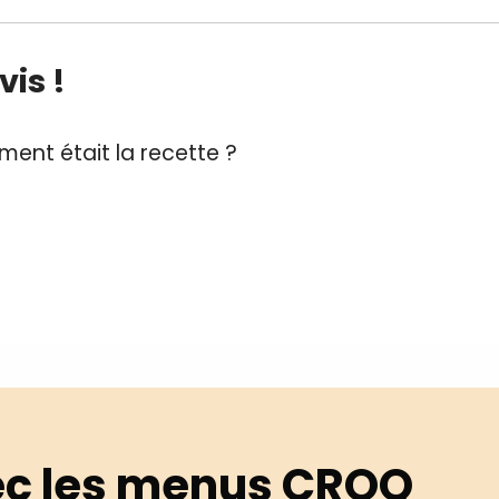
is !
ent était la recette ?
c les menus CROQ