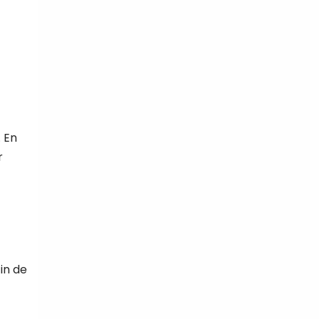
. En
r
in de