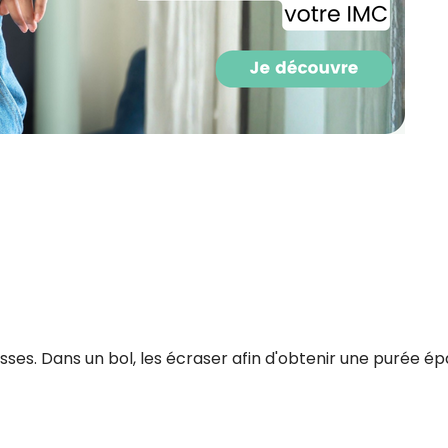
Recevez gratuitemen
ses. Dans un bol, les écraser afin d'obtenir une purée ép
recettes inédites de
!
Ainsi que la newsletter promotio