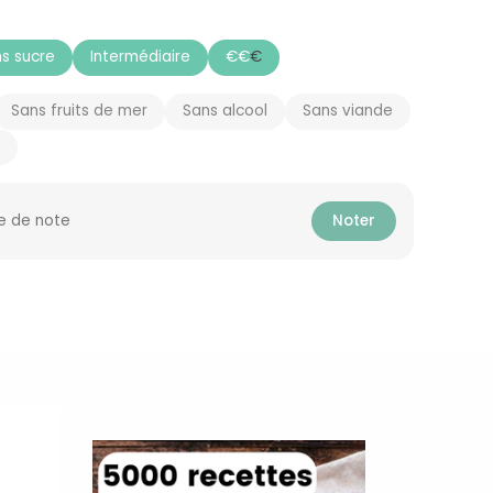
s sucre
Intermédiaire
€
€
€
Sans fruits de mer
Sans alcool
Sans viande
e de note
Noter