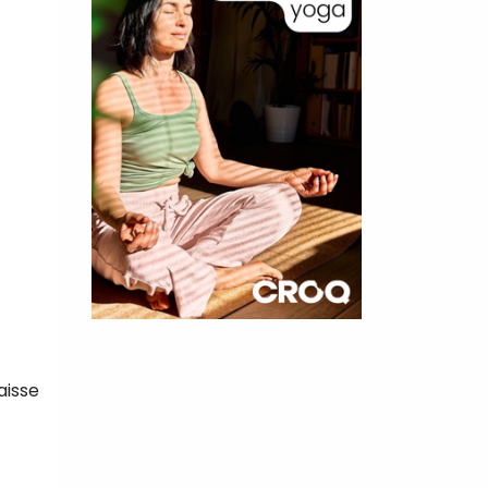
×
t 180
aisse
 CROQ
nnelle de