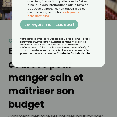
courriels, l'heure à laquelle vous le faites
ainsi que des informations sur le terminal
que vous utilisez. Pour en savoir plus sur
ces traceurs, voir notre
politique de
confidentialité
.
Je reçois mon cadeau !
Courses
Votre adresse email sera utilisée par Digital Prisma Players
pour vous envoyer votre newsletter contenant des offres
commerciales personnalisées. Vous pourrez vous
Bien faire ses
désinscrire en utilisant le lien de désabonnement intégré
dans la newsletter. Pour en savoir plus et exercer vos droits,
prenez connaissance de notre
Charte de Confidentialité
.
courses pour
manger sain et
maîtriser son
budget
Comment bien faire ses courses pour manger