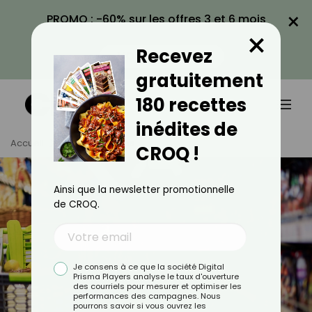
×
PROMO : -60% sur les offres 3 et 6 mois
×
avec le code CROQ60
Recevez
VOIR LA PROMO
gratuitement
180 recettes
inédites de
Accueil
Tag
Courses
CROQ !
Ainsi que la newsletter promotionnelle
de CROQ.
Je consens à ce que la société Digital
Prisma Players analyse le taux d'ouverture
des courriels pour mesurer et optimiser les
performances des campagnes. Nous
pourrons savoir si vous ouvrez les