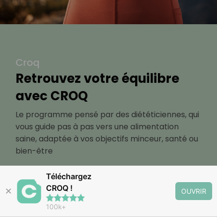
Croq
Retrouvez votre équilibre
avec CROQ
Le programme pensé par des diététiciennes, qui
vous guide pas à pas vers une alimentation
saine, adaptée à vos objectifs minceur, santé ou
bien-être
Téléchargez
Découvrir
CROQ !
✕
OUVRIR
100k+