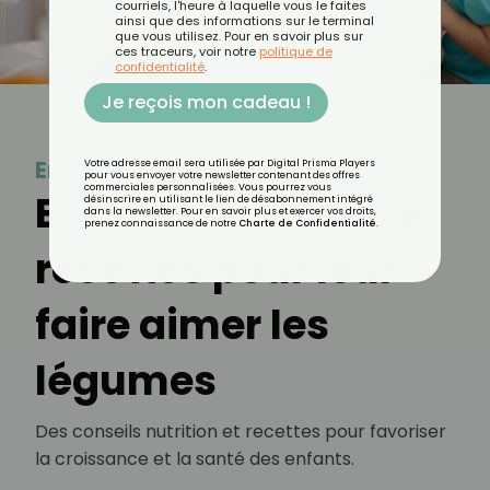
courriels, l'heure à laquelle vous le faites
ainsi que des informations sur le terminal
que vous utilisez. Pour en savoir plus sur
ces traceurs, voir notre
politique de
confidentialité
.
Je reçois mon cadeau !
Enfant
Votre adresse email sera utilisée par Digital Prisma Players
pour vous envoyer votre newsletter contenant des offres
commerciales personnalisées. Vous pourrez vous
Enfants : astuces et
désinscrire en utilisant le lien de désabonnement intégré
dans la newsletter. Pour en savoir plus et exercer vos droits,
prenez connaissance de notre
Charte de Confidentialité
.
recettes pour leur
faire aimer les
légumes
Des conseils nutrition et recettes pour favoriser
la croissance et la santé des enfants.