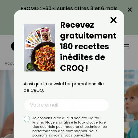
×
PROMO : -60% sur les offres 3 et 6 mois
×
avec le code CROQ60
Recevez
VOIR LA PROMO
gratuitement
180 recettes
inédites de
Accueil
Tag
Enfant
CROQ !
Ainsi que la newsletter promotionnelle
de CROQ.
Je consens à ce que la société Digital
Prisma Players analyse le taux d'ouverture
des courriels pour mesurer et optimiser les
performances des campagnes. Nous
pourrons savoir si vous ouvrez les