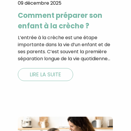
09 décembre 2025
CROQ.
Comment préparer son
enfant à la crèche ?
Je consens à ce que la société Digi
L’entrée à la crèche est une étape
Prisma Players analyse le taux d'ou
des courriels pour mesurer et optim
importante dans la vie d’un enfant et de
performances des campagnes. No
ses parents. C’est souvent la première
pourrons savoir si vous ouvrez les co
séparation longue de la vie quotidienne…
l'heure à laquelle vous le faites ains
des informations sur le terminal qu
utilisez. Pour en savoir plus sur ces 
LIRE LA SUITE
voir notre
politique de confidentialit
Je reçois mon cadeau !
Votre adresse email sera utilisée par Digital Prisma Playe
envoyer votre newsletter contenant des offres commercial
personnalisées. Vous pourrez vous désinscrire en utilisan
désabonnement intégré dans la newsletter. Pour en savoi
exercer vos droits, prenez connaissance de notre
Charte 
Confidentialité
.