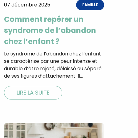
07 décembre 2025
FAMILLE
Comment repérer un
syndrome de l’abandon
tal
chez l’enfant ?
verture
iser les
us
Le syndrome de l’abandon chez l’enfant
urriels,
se caractérise par une peur intense et
i que
e vous
durable d’être rejeté, délaissé ou séparé
traceurs,
de ses figures d’attachement. Il…
é
.
LIRE LA SUITE
rs pour vous
es
t le lien de
r plus et
de