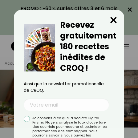
×
PROMO : -60% sur les offres 3 et 6 mois
×
avec le code CROQ60
Recevez
VOIR LA PROMO
gratuitement
180 recettes
inédites de
Accueil
Tag
Hypertension
CROQ !
Ainsi que la newsletter promotionnelle
de CROQ.
Je consens à ce que la société Digital
Prisma Players analyse le taux d'ouverture
des courriels pour mesurer et optimiser les
performances des campagnes. Nous
pourrons savoir si vous ouvrez les