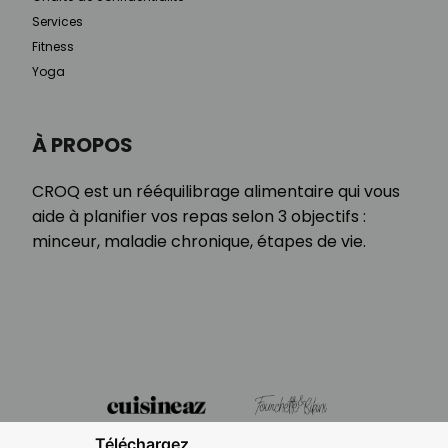
Services
Fitness
Yoga
À PROPOS
CROQ est un rééquilibrage alimentaire qui vous
aide à planifier vos repas selon 3 objectifs :
minceur, maladie chronique, étapes de vie.
Téléchargez