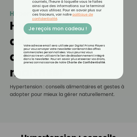
courriels, l'heure à laquelle vous le faites
ainsi que des informations sur le terminal
que vous utilisez. Pour en savoir plus sur
Hypertension
ces traceurs, voir notre
politique de
confidentialité
.
Hypertension :
Je reçois mon cadeau !
adapter son
Votre adresse email sera utilisée par Digital Prisma Players
pour vous envoyer votre newsletter contenant des offres
assiette pour la
commerciales personnalisées. Vous pourrez vous
désinscrire en utilisant le lien de désabonnement intégré
dans la newsletter. Pour en savoir plus et exercer vos droits,
prenez connaissance de notre
Charte de Confidentialité
.
maîtriser
Hypertension : conseils alimentaires et gestes à
adopter pour mieux la gérer naturellement.