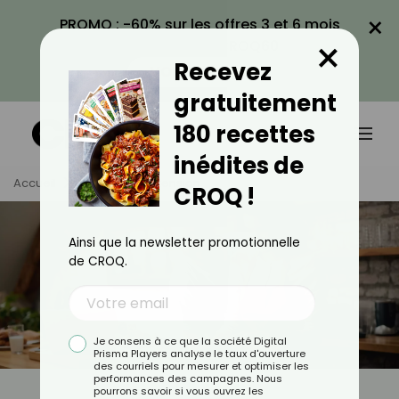
×
PROMO : -60% sur les offres 3 et 6 mois
×
avec le code CROQ60
Recevez
VOIR LA PROMO
gratuitement
180 recettes
inédites de
Accueil
Tag
Hypertension
CROQ !
Ainsi que la newsletter promotionnelle
de CROQ.
Je consens à ce que la société Digital
Prisma Players analyse le taux d'ouverture
des courriels pour mesurer et optimiser les
performances des campagnes. Nous
pourrons savoir si vous ouvrez les