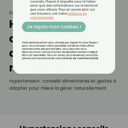
courriels, l'heure à laquelle vous le faites
ainsi que des informations sur le terminal
que vous utilisez. Pour en savoir plus sur
Hypertension
ces traceurs, voir notre
politique de
confidentialité
.
Hypertension :
Je reçois mon cadeau !
adapter son
Votre adresse email sera utilisée par Digital Prisma Players
pour vous envoyer votre newsletter contenant des offres
assiette pour la
commerciales personnalisées. Vous pourrez vous
désinscrire en utilisant le lien de désabonnement intégré
dans la newsletter. Pour en savoir plus et exercer vos droits,
prenez connaissance de notre
Charte de Confidentialité
.
maîtriser
Hypertension : conseils alimentaires et gestes à
adopter pour mieux la gérer naturellement.