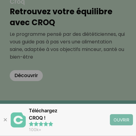
Croq
Retrouvez votre équilibre
avec CROQ
Le programme pensé par des diététiciennes, qui
vous guide pas à pas vers une alimentation
saine, adaptée à vos objectifs minceur, santé ou
bien-être
Découvrir
Téléchargez
CROQ !
✕
OUVRIR
100k+