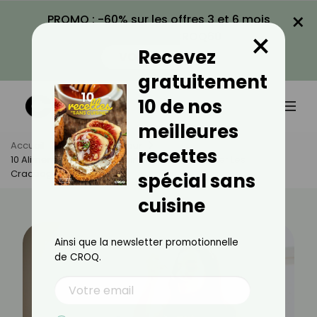
×
PROMO : -60% sur les offres 3 et 6 mois
×
avec le code CROQ60
Recevez
VOIR LA PROMO
gratuitement
10 de nos
meilleures
Accueil
Actus
Minceur
recettes
10 Aliments À Toujours Avoir Chez Soi Pour Éviter Les
Craquages
spécial sans
cuisine
Ainsi que la newsletter promotionnelle
de CROQ.