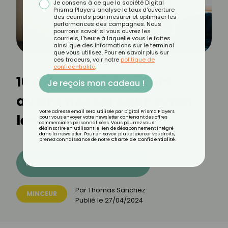
Je consens à ce que la société Digital
Prisma Players analyse le taux d'ouverture
des courriels pour mesurer et optimiser les
performances des campagnes. Nous
pourrons savoir si vous ouvrez les
courriels, l'heure à laquelle vous le faites
ainsi que des informations sur le terminal
que vous utilisez. Pour en savoir plus sur
ces traceurs, voir notre
politique de
confidentialité
.
10 aliments à toujours
Je reçois mon cadeau !
avoir chez soi pour éviter
Votre adresse email sera utilisée par Digital Prisma Players
les craquages
pour vous envoyer votre newsletter contenant des offres
commerciales personnalisées. Vous pourrez vous
désinscrire en utilisant le lien de désabonnement intégré
dans la newsletter. Pour en savoir plus et exercer vos droits,
prenez connaissance de notre
Charte de Confidentialité
.
Découvrez les 11 menus CROQ
Par
Thomas Sanchez
MINCEUR
Publié le
27/04/2024