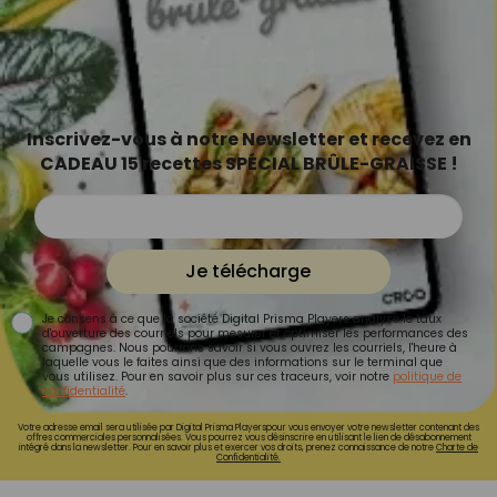
Inscrivez-vous à notre Newsletter et recevez en
CADEAU 15 recettes SPÉCIAL BRÛLE-GRAISSE !
Je télécharge
Je consens à ce que la société Digital Prisma Players analyse le taux
d'ouverture des courriels pour mesurer et optimiser les performances des
campagnes. Nous pourrons savoir si vous ouvrez les courriels, l'heure à
laquelle vous le faites ainsi que des informations sur le terminal que
vous utilisez. Pour en savoir plus sur ces traceurs, voir notre
politique de
confidentialité
.
Votre adresse email sera utilisée par Digital Prisma Playerspour vous envoyer votre newsletter contenant des
offres commerciales personnalisées. Vous pourrez vous désinscrire en utilisant le lien de désabonnement
intégré dans la newsletter. Pour en savoir plus et exercer vos droits, prenez connaissance de notre
Charte de
Confidentialité.