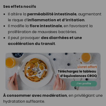
Ses effets nocifs
Il altère la
perméabilité intestinale
, augmentant
le risque d’
inflammation et d’irritation
.
Il modifie la
flore intestinale
, en favorisant la
prolifération de mauvaises bactéries.
Il peut provoquer
des diarrhées et une
accélération du transit
.
À consommer avec modération
, en privilégiant une
hydratation suffisante.