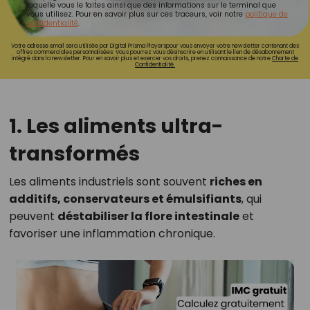
laquelle vous le faites ainsi que des informations sur le terminal que
vous utilisez. Pour en savoir plus sur ces traceurs, voir notre
politique de
confidentialité
.
Votre adresse email sera utilisée par Digital Prisma Playerspour vous envoyer votre newsletter contenant des
offres commerciales personnalisées. Vous pourrez vous désinscrire en utilisant le lien de désabonnement
intégré dans la newsletter. Pour en savoir plus et exercer vos droits, prenez connaissance de notre
Charte de
Confidentialité.
1. Les aliments ultra-
transformés
Les aliments industriels sont souvent
riches en
additifs, conservateurs et émulsifiants
, qui
peuvent
déstabiliser la flore intestinale
et
favoriser une inflammation chronique.