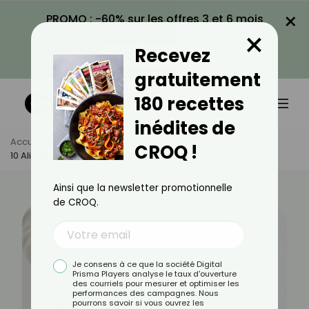
×
PROMO : -60% sur les offres 3 et 6 mois
×
avec le code CROQ60
Recevez
VOIR LA PROMO
gratuitement
180 recettes
inédites de
Accueil
Actus
Santé
CROQ !
10 Aliments Mauvais Pour Les Intestins
Ainsi que la newsletter promotionnelle
de CROQ.
Je consens à ce que la société Digital
Prisma Players analyse le taux d'ouverture
des courriels pour mesurer et optimiser les
performances des campagnes. Nous
pourrons savoir si vous ouvrez les