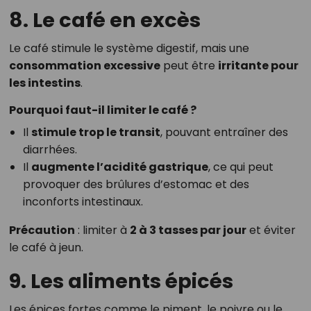
8. Le café en excès
Le café stimule le système digestif, mais une
consommation excessive
peut être
irritante pour
les intestins
.
Pourquoi faut-il limiter le café ?
Il
stimule trop le transit
, pouvant entraîner des
diarrhées.
Il
augmente l’acidité gastrique
, ce qui peut
provoquer des brûlures d’estomac et des
inconforts intestinaux.
Précaution
: limiter à
2 à 3 tasses par jour
et éviter
le café à jeun.
9. Les aliments épicés
Les épices fortes comme le piment, le poivre ou le