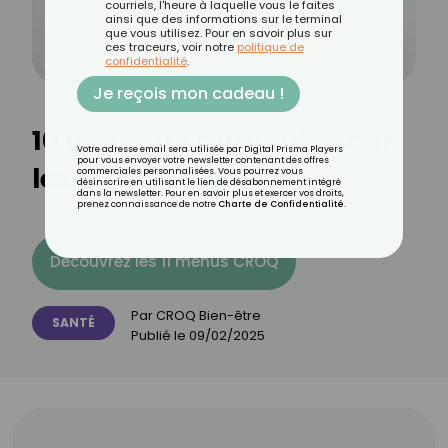
courriels, l'heure à laquelle vous le faites
ainsi que des informations sur le terminal
que vous utilisez. Pour en savoir plus sur
ces traceurs, voir notre
politique de
confidentialité
.
Je reçois mon cadeau !
10 aliments mauvais pour
Votre adresse email sera utilisée par Digital Prisma Players
pour vous envoyer votre newsletter contenant des offres
les intestins
commerciales personnalisées. Vous pourrez vous
désinscrire en utilisant le lien de désabonnement intégré
dans la newsletter. Pour en savoir plus et exercer vos droits,
prenez connaissance de notre
Charte de Confidentialité
.
Découvrez les 11 menus CROQ
Par
CROQ Bien-être
SANTÉ
Publié le
09/02/2025