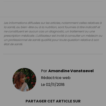
Les informations diffusées sur les articles, notamment celles relatives à
la santé, au bien-être ou à la nutrition, sont fournies à titre indicatif et
ne constituent en aucun cas un diagnostic, un traitement ou une
prescription médicale. L'utilisateur est invité à consulter un médecin ou
un professionnel de santé qualifié pour toute question relative à son
état de santé.
Par
Amandine Vanstaevel
Rédactrice web
Le
02/11/2018
PARTAGER CET ARTICLE SUR