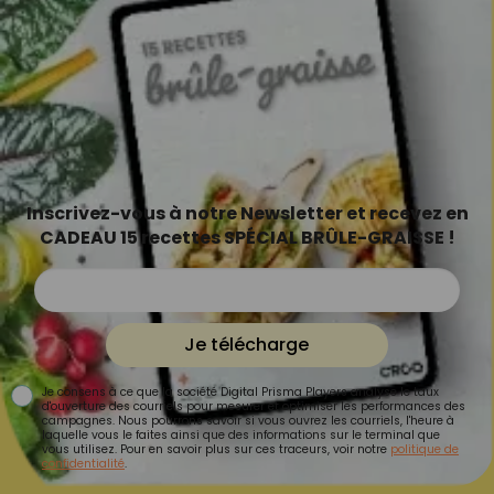
Inscrivez-vous à notre Newsletter et recevez en
CADEAU 15 recettes SPÉCIAL BRÛLE-GRAISSE !
Je télécharge
Je consens à ce que la société Digital Prisma Players analyse le taux
d'ouverture des courriels pour mesurer et optimiser les performances des
campagnes. Nous pourrons savoir si vous ouvrez les courriels, l'heure à
laquelle vous le faites ainsi que des informations sur le terminal que
vous utilisez. Pour en savoir plus sur ces traceurs, voir notre
politique de
confidentialité
.