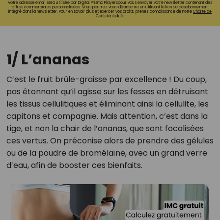
Votre adresse email sera utilisée par Digital Prisma Playerspour vous envoyer votre newsletter contenant des
offres commerciales personnalisées. Vous pourrez vous désinscrire en utilisant le lien de désabonnement
intégré dans la newsletter. Pour en savoir plus et exercer vos droits, prenez connaissance de notre
Charte de
Confidentialité.
1/ L’ananas
C’est le fruit brûle-graisse par excellence ! Du coup,
pas étonnant qu’il agisse sur les fesses en détruisant
les tissus cellulitiques et éliminant ainsi la cellulite, les
capitons et compagnie. Mais attention, c’est dans la
tige, et non la chair de l’ananas, que sont focalisées
ces vertus. On préconise alors de prendre des gélules
ou de la poudre de bromélaïne, avec un grand verre
d’eau, afin de booster ces bienfaits.