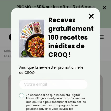
×
PROMO : -60% sur les offres 3 et 6 mois
×
avec le code CROQ60
Recevez
VOIR LA PROMO
gratuitement
180 recettes
inédites de
Accueil
Actus
Alimentation
CROQ !
10 Aliments Pour Maigrir Des Fesses
Ainsi que la newsletter promotionnelle
de CROQ.
Je consens à ce que la société Digital
Prisma Players analyse le taux d'ouverture
des courriels pour mesurer et optimiser les
performances des campagnes. Nous
pourrons savoir si vous ouvrez les