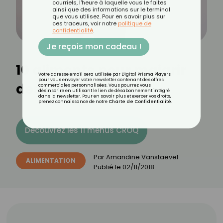
courriels, l'heure à laquelle vous le faites
ainsi que des informations sur le terminal
que vous utilisez. Pour en savoir plus sur
ces traceurs, voir notre
politique de
confidentialité
.
Je reçois mon cadeau !
10 aliments pour maigrir
Votre adresse email sera utilisée par Digital Prisma Players
pour vous envoyer votre newsletter contenant des offres
des fesses
commerciales personnalisées. Vous pourrez vous
désinscrire en utilisant le lien de désabonnement intégré
dans la newsletter. Pour en savoir plus et exercer vos droits,
prenez connaissance de notre
Charte de Confidentialité
.
Découvrez les 11 menus CROQ
Par
Amandine Vanstaevel
ALIMENTATION
Publié le
02/11/2018