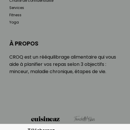
Charte de confidentialité
Services
Fitness
Yoga
À PROPOS
CROQ est un rééquilibrage alimentaire qui vous
aide à planifier vos repas selon 3 objectifs :
minceur, maladie chronique, étapes de vie.