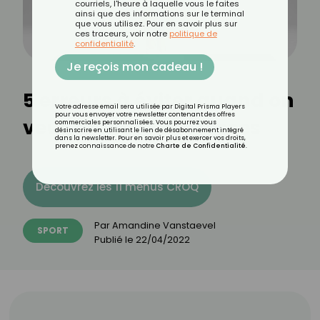
courriels, l'heure à laquelle vous le faites
ainsi que des informations sur le terminal
que vous utilisez. Pour en savoir plus sur
ces traceurs, voir notre
politique de
confidentialité
.
Je reçois mon cadeau !
5 erreurs à éviter quand on
Votre adresse email sera utilisée par Digital Prisma Players
pour vous envoyer votre newsletter contenant des offres
veut prendre des fesses
commerciales personnalisées. Vous pourrez vous
désinscrire en utilisant le lien de désabonnement intégré
dans la newsletter. Pour en savoir plus et exercer vos droits,
prenez connaissance de notre
Charte de Confidentialité
.
Découvrez les 11 menus CROQ
Par
Amandine Vanstaevel
SPORT
Publié le
22/04/2022