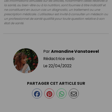
Les informations diffusées sur les articles, notamment celles relatives à
la santé, au bien-être ou à la nutrition, sont fournies à titre indicatif et
ne constituent en aucun cas un diagnostic, un traitement ou une
prescription médicale. L'utilisateur est invité à consulter un médecin ou
un professionnel de santé qualifié pour toute question relative à son
état de santé.
Par
Amandine Vanstaevel
Rédactrice web
Le
22/04/2022
PARTAGER CET ARTICLE SUR