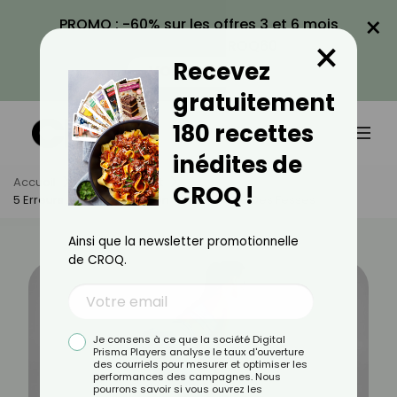
×
PROMO : -60% sur les offres 3 et 6 mois
×
avec le code CROQ60
Recevez
VOIR LA PROMO
gratuitement
180 recettes
inédites de
Accueil
Actus
Sport
CROQ !
5 Erreurs À Éviter Quand On Veut Prendre Des Fesses
Ainsi que la newsletter promotionnelle
de CROQ.
Je consens à ce que la société Digital
Prisma Players analyse le taux d'ouverture
des courriels pour mesurer et optimiser les
performances des campagnes. Nous
pourrons savoir si vous ouvrez les