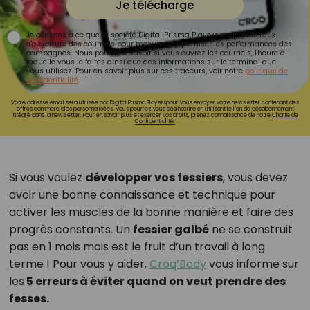
Je télécharge
Je consens à ce que la société Digital Prisma Players analyse le taux
d'ouverture des courriels pour mesurer et optimiser les performances des
campagnes. Nous pourrons savoir si vous ouvrez les courriels, l'heure à
laquelle vous le faites ainsi que des informations sur le terminal que
vous utilisez. Pour en savoir plus sur ces traceurs, voir notre
politique de
confidentialité
.
Votre adresse email sera utilisée par Digital Prisma Playerspour vous envoyer votre newsletter contenant des
offres commerciales personnalisées. Vous pourrez vous désinscrire en utilisant le lien de désabonnement
intégré dans la newsletter. Pour en savoir plus et exercer vos droits, prenez connaissance de notre
Charte de
Confidentialité.
Si vous voulez
développer vos fessiers
, vous devez
avoir une bonne connaissance et technique pour
activer les muscles de la bonne manière et faire des
progrès constants. Un
fessier galbé
ne se construit
pas en 1 mois mais est le fruit d’un travail à long
terme ! Pour vous y aider,
Croq’Body
vous informe sur
les
5 erreurs à éviter quand on veut prendre des
fesses.