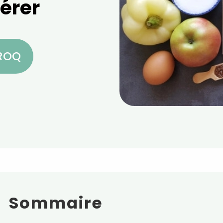
érer
CROQ
Sommaire