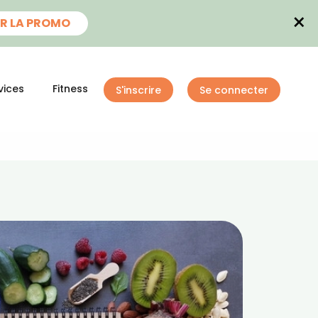
×
R LA PROMO
vices
Fitness
S'inscrire
Se connecter