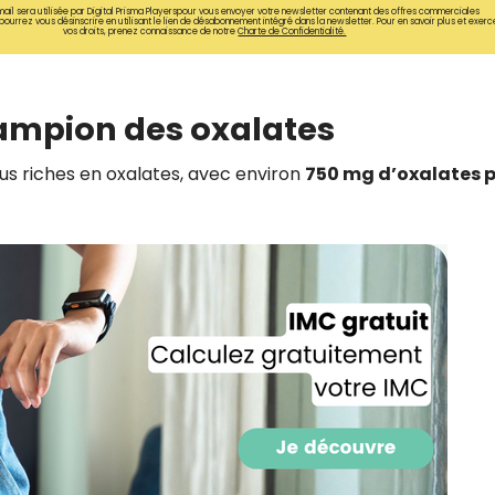
ail sera utilisée par Digital Prisma Playerspour vous envoyer votre newsletter contenant des offres commerciales
CROQ.
pourrez vous désinscrire en utilisant le lien de désabonnement intégré dans la newsletter. Pour en savoir plus et exerc
vos droits, prenez connaissance de notre
Charte de Confidentialité.
champion des oxalates
Je consens à ce que la société Digi
Prisma Players analyse le taux d'ou
des courriels pour mesurer et optim
lus riches en oxalates, avec environ
750 mg d’oxalates 
performances des campagnes. No
pourrons savoir si vous ouvrez les co
l'heure à laquelle vous le faites ains
des informations sur le terminal qu
utilisez. Pour en savoir plus sur ces 
voir notre
politique de confidentialit
Je reçois mon cadeau !
Votre adresse email sera utilisée par Digital Prisma Playe
envoyer votre newsletter contenant des offres commercial
personnalisées. Vous pourrez vous désinscrire en utilisan
désabonnement intégré dans la newsletter. Pour en savoi
exercer vos droits, prenez connaissance de notre
Charte 
Confidentialité
.