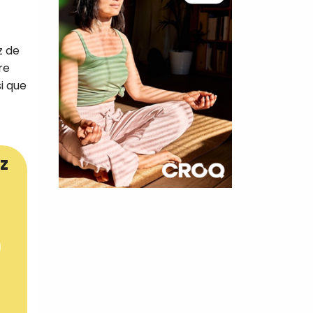
z de
re
si que
z
×
t 180
 CROQ
nnelle de