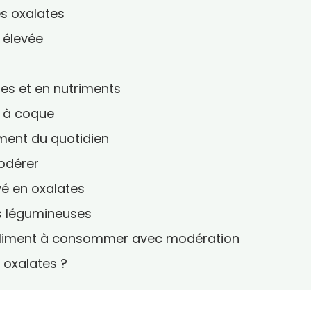
es oxalates
s élevée
ates et en nutriments
s à coque
iment du quotidien
modérer
evé en oxalates
es légumineuses
peraliment à consommer avec modération
 oxalates ?