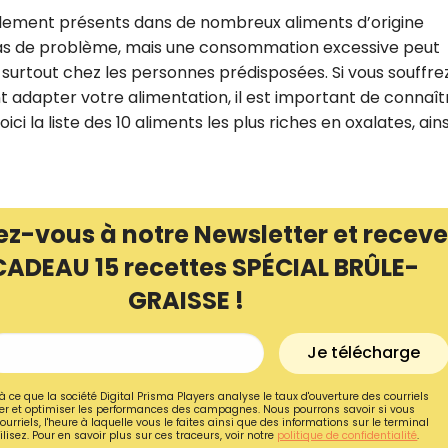
lement présents dans de nombreux aliments d’origine
pas de problème, mais une consommation excessive peut
, surtout chez les personnes prédisposées. Si vous souffre
 adapter votre alimentation, il est important de connaît
ici la liste des 10 aliments les plus riches en oxalates, ain
ez-vous à notre Newsletter et receve
CADEAU 15 recettes SPÉCIAL BRÛLE-
GRAISSE !
Recevez gratuitemen
Je télécharge
recettes inédites de
!
à ce que la société Digital Prisma Players analyse le taux d'ouverture des courriels
r et optimiser les performances des campagnes. Nous pourrons savoir si vous
ourriels, l'heure à laquelle vous le faites ainsi que des informations sur le terminal
lisez. Pour en savoir plus sur ces traceurs, voir notre
politique de confidentialité
.
Ainsi que la newsletter promotio