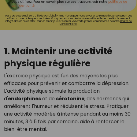
vous utilisez. Pour en savoir plus sur ces traceurs, voir notre
politique de
confidentialité
.
Votre adresse email sera utilisée par Digital Prisma Playerspour vous envoyer votre newsletter contenant des
offres commerciales personnalisées. Vous pourrez vous désinscrire en utilisant le lien de désabonnement
intégré dans la newsletter. Pour en savoir plus et exercer vos droits, prenez connaissance de notre
Charte de
Confidentialité.
1. Maintenir une activité
physique régulière
L'exercice physique est l'un des moyens les plus
efficaces pour prévenir et combattre la dépression.
L'activité physique stimule la production
d'
endorphines
et de
sérotonine
, des hormones qui
améliorent l'humeur et réduisent le stress. Pratiquer
une activité modérée à intense pendant au moins 30
minutes, 3 à 5 fois par semaine, aide à renforcer le
bien-être mental.