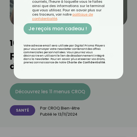
courriels, l'heure à laquelle vous le faites
ainsi que des informations sur le terminal
que vous utilisez. Pour en savoir plus sur
ces traceurs, voir notre
politique de
confidentialité
.
Je reçois mon cadeau !
10 habitudes à prendre
Votre adresse email sera utilisée par Digital Prisma Players
pour vous envoyer votre newsletter contenant des offres
pour réduire le risque de
commerciales personnalisées. Vous pourrez vous
désinscrire en utilisant le lien de désabonnement intégré
dans la newsletter. Pour en savoir plus et exercer vos droits,
dépression
prenez connaissance de notre
Charte de Confidentialité
.
Découvrez les 11 menus CROQ
Par
CROQ Bien-être
SANTÉ
Publié le
13/11/2024