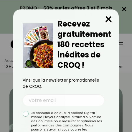
×
PROMO : -60% sur les offres 3 et 6 mois
×
avec le code CROQ60
Recevez
VOIR LA PROMO
gratuitement
180 recettes
inédites de
Accueil
Actus
Santé
CROQ !
10 Habitudes À Prendre Pour Réduire Le Risque De Dépression
Ainsi que la newsletter promotionnelle
de CROQ.
Je consens à ce que la société Digital
Prisma Players analyse le taux d'ouverture
des courriels pour mesurer et optimiser les
performances des campagnes. Nous
pourrons savoir si vous ouvrez les