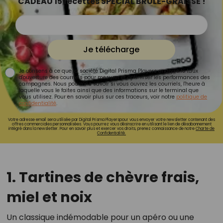
CADEAU 15 recettes SPÉCIAL BRÛLE-GRAISSE !
Je télécharge
Je consens à ce que la société Digital Prisma Players analyse le taux
d'ouverture des courriels pour mesurer et optimiser les performances des
campagnes. Nous pourrons savoir si vous ouvrez les courriels, l'heure à
laquelle vous le faites ainsi que des informations sur le terminal que
vous utilisez. Pour en savoir plus sur ces traceurs, voir notre
politique de
confidentialité
.
Votre adresse email sera utilisée par Digital Prisma Playerspour vous envoyer votre newsletter contenant des
offres commerciales personnalisées. Vous pourrez vous désinscrire en utilisant le lien de désabonnement
intégré dans la newsletter. Pour en savoir plus et exercer vos droits, prenez connaissance de notre
Charte de
Confidentialité.
1. Tartines de chèvre frais,
miel et noix
Un classique indémodable pour un apéro ou une