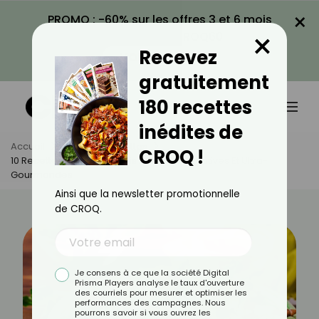
×
PROMO : -60% sur les offres 3 et 6 mois
×
avec le code CROQ60
Recevez
VOIR LA PROMO
gratuitement
180 recettes
inédites de
Accueil
Actus
Recettes
CROQ !
10 Recettes Au Chèvre Frais : Simples, Créatives Et Ultra-
Gourmandes
Ainsi que la newsletter promotionnelle
de CROQ.
Je consens à ce que la société Digital
Prisma Players analyse le taux d'ouverture
des courriels pour mesurer et optimiser les
performances des campagnes. Nous
pourrons savoir si vous ouvrez les