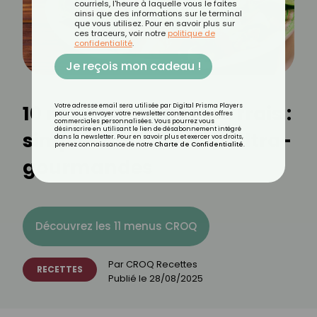
courriels, l'heure à laquelle vous le faites
ainsi que des informations sur le terminal
que vous utilisez. Pour en savoir plus sur
ces traceurs, voir notre
politique de
confidentialité
.
Je reçois mon cadeau !
10 recettes au chèvre frais :
Votre adresse email sera utilisée par Digital Prisma Players
pour vous envoyer votre newsletter contenant des offres
commerciales personnalisées. Vous pourrez vous
désinscrire en utilisant le lien de désabonnement intégré
simples, créatives et ultra-
dans la newsletter. Pour en savoir plus et exercer vos droits,
prenez connaissance de notre
Charte de Confidentialité
.
gourmandes
Découvrez les 11 menus CROQ
Par
CROQ Recettes
RECETTES
Publié le
28/08/2025