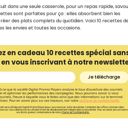
cuit dans une seule casserole, pour un repas rapide, savo
lettes sont parfaites pour ça : elles absorbent bien les
créer des plats complets du quotidien. Voici 10 recettes d
tes les envies et toutes les occasions.
z en cadeau 10 recettes spécial san
 en vous inscrivant à notre newslett
Je télécharge
à ce que la société Digital Prisma Players analyse le taux d'ouverture des courriels
Recevez gratuitemen
r et optimiser les performances des campagnes. Nous pourrons savoir si vous
ourriels, l'heure à laquelle vous le faites ainsi que des informations sur le terminal
lisez. Pour en savoir plus sur ces traceurs, voir notre
politique de confidentialité
.
de nos meilleures re
ail sera utilisée par Digital Prisma Playerspour vous envoyer votre newsletter contenant des offres commerciales
pourrez vous désinscrire en utilisant le lien de désabonnement intégré dans la newsletter. Pour en savoir plus et exerc
spécial sans cuisine
vos droits, prenez connaissance de notre
Charte de Confidentialité.
Ainsi que la newsletter promotio