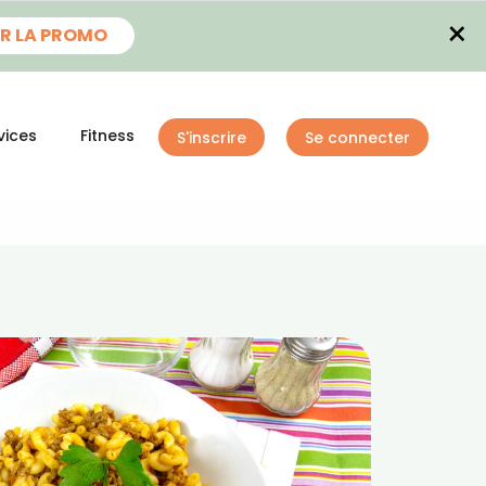
×
R LA PROMO
vices
Fitness
S'inscrire
Se connecter