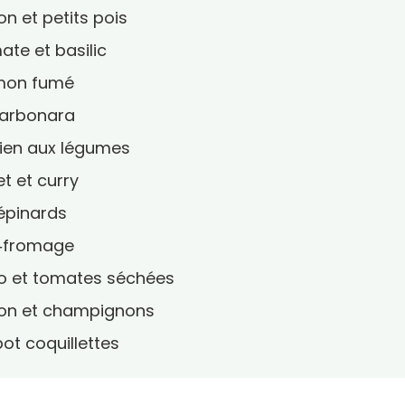
on et petits pois
ate et basilic
umon fumé
carbonara
rien aux légumes
et et curry
‑épinards
n‑fromage
to et tomates séchées
acon et champignons
ot coquillettes