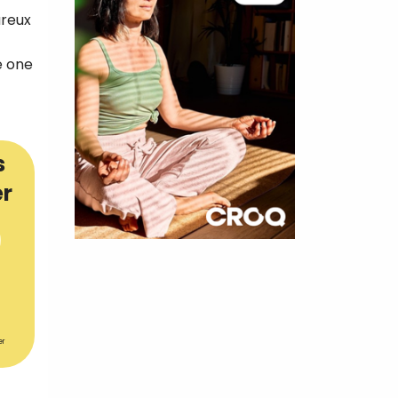
ureux
e one
s
er
×
t 10
cettes
er
nnelle de