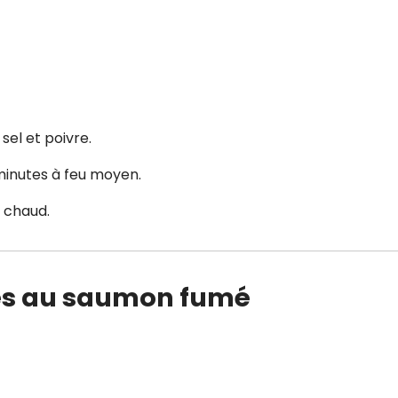
 sel et poivre.
 minutes à feu moyen.
z chaud.
tes au saumon fumé