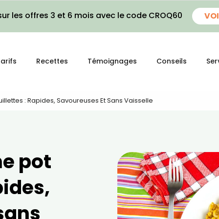
ur les offres 3 et 6 mois avec le code CROQ60
VOI
arifs
Recettes
Témoignages
Conseils
Ser
llettes : Rapides, Savoureuses Et Sans Vaisselle
ne pot
pides,
sans