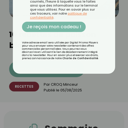
courriels, l'heure à laquelle vous le faites
ainsi que des informations sur le terminal
que vous utilisez. Pour en savoir plus sur
ces traceurs, voir notre
politique de
confidentialité
.
Je reçois mon cadeau !
10 recettes de poisson
blanc
Votre adresse email sera utilisée par Digital Prisma Players
pour vous envoyer votre newsletter contenant des offres
commerciales personnalisées. Vous pourrez vous
désinscrire en utilisant le lien de désabonnement intégré
dans la newsletter. Pour en savoir plus et exercer vos droits,
prenez connaissance de notre
Charte de Confidentialité
.
Découvrez les 11 menus CROQ
Par
CROQ Minceur
RECETTES
Publié le
05/08/2025