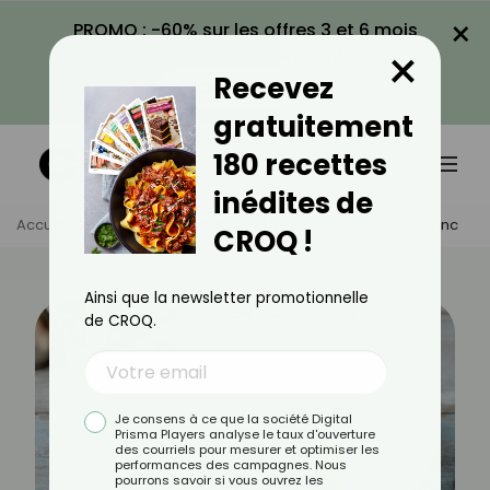
×
PROMO : -60% sur les offres 3 et 6 mois
×
avec le code CROQ60
Recevez
VOIR LA PROMO
gratuitement
180 recettes
inédites de
Accueil
Actus
Recettes
10 Recettes De Poisson Blanc
CROQ !
Ainsi que la newsletter promotionnelle
de CROQ.
Je consens à ce que la société Digital
Prisma Players analyse le taux d'ouverture
des courriels pour mesurer et optimiser les
performances des campagnes. Nous
pourrons savoir si vous ouvrez les