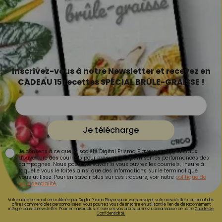
Inscrivez-vous à notre Newsletter et recevez en
CADEAU 15 recettes SPÉCIAL BRÛLE-GRAISSE !
Je télécharge
Je consens à ce que la société Digital Prisma Players analyse le taux
d'ouverture des courriels pour mesurer et optimiser les performances des
campagnes. Nous pourrons savoir si vous ouvrez les courriels, l'heure à
laquelle vous le faites ainsi que des informations sur le terminal que
vous utilisez. Pour en savoir plus sur ces traceurs, voir notre
politique de
confidentialité
.
Votre adresse email sera utilisée par Digital Prisma Playerspour vous envoyer votre newsletter contenant des
offres commerciales personnalisées. Vous pourrez vous désinscrire en utilisant le lien de désabonnement
intégré dans la newsletter. Pour en savoir plus et exercer vos droits, prenez connaissance de notre
Charte de
Confidentialité.