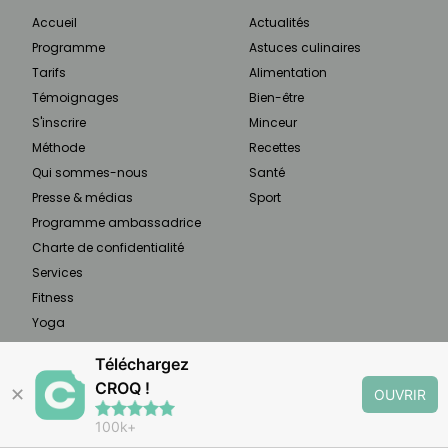
Accueil
Actualités
Programme
Astuces culinaires
Tarifs
Alimentation
Témoignages
Bien-être
S'inscrire
Minceur
Méthode
Recettes
Qui sommes-nous
Santé
Presse & médias
Sport
Programme ambassadrice
Charte de confidentialité
Services
Fitness
Yoga
Téléchargez
CROQ !
À PROPOS
✕
OUVRIR
100k+
CROQ est un rééquilibrage alimentaire qui vous