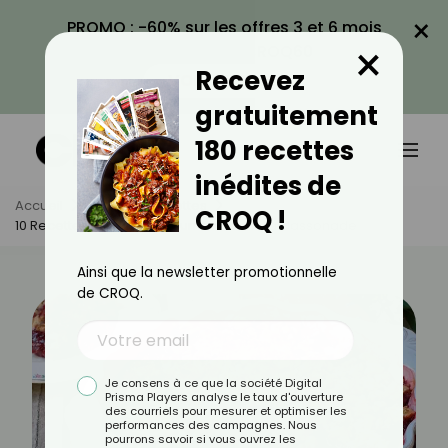
×
PROMO : -60% sur les offres 3 et 6 mois
×
avec le code CROQ60
Recevez
VOIR LA PROMO
gratuitement
180 recettes
inédites de
Accueil
Actus
Recettes
CROQ !
10 Recettes Légères Et Gourmandes À La Cassonade
Ainsi que la newsletter promotionnelle
de CROQ.
Je consens à ce que la société Digital
Prisma Players analyse le taux d'ouverture
des courriels pour mesurer et optimiser les
performances des campagnes. Nous
pourrons savoir si vous ouvrez les