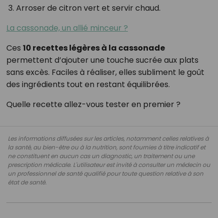
Arroser de citron vert et servir chaud.
La cassonade, un allié minceur ?
Ces
10 recettes légères à la cassonade
permettent d’ajouter une touche sucrée aux plats
sans excès. Faciles à réaliser, elles subliment le goût
des ingrédients tout en restant équilibrées.
Quelle recette allez-vous tester en premier ?
Les informations diffusées sur les articles, notamment celles relatives à
la santé, au bien-être ou à la nutrition, sont fournies à titre indicatif et
ne constituent en aucun cas un diagnostic, un traitement ou une
prescription médicale. L'utilisateur est invité à consulter un médecin ou
un professionnel de santé qualifié pour toute question relative à son
état de santé.