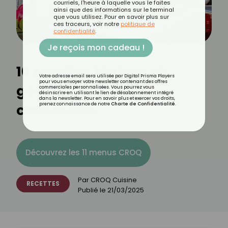
courriels, l'heure à laquelle vous le faites
ainsi que des informations sur le terminal
que vous utilisez. Pour en savoir plus sur
ces traceurs, voir notre
politique de
confidentialité
.
Je reçois mon cadeau !
10 recettes légères et
Votre adresse email sera utilisée par Digital Prisma Players
pour vous envoyer votre newsletter contenant des offres
gourmandes à la
commerciales personnalisées. Vous pourrez vous
désinscrire en utilisant le lien de désabonnement intégré
dans la newsletter. Pour en savoir plus et exercer vos droits,
cassonade
prenez connaissance de notre
Charte de Confidentialité
.
Découvrez les 11 menus CROQ
Par
CROQ Cuisine
RECETTES
Publié le
21/03/2025