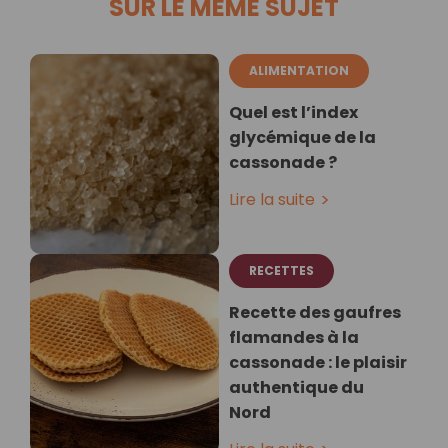
SUR LE MÊME SUJET
ALIMENTATION
Quel est l’index
glycémique de la
cassonade ?
Lire la suite
RECETTES
Recette des gaufres
flamandes à la
cassonade : le plaisir
authentique du
Nord