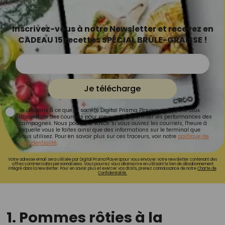
Inscrivez-vous à notre Newsletter et recevez en
CADEAU 15 recettes SPÉCIAL BRÛLE-GRAISSE !
Je télécharge
Je consens à ce que la société Digital Prisma Players analyse le taux
d'ouverture des courriels pour mesurer et optimiser les performances des
campagnes. Nous pourrons savoir si vous ouvrez les courriels, l'heure à
laquelle vous le faites ainsi que des informations sur le terminal que
vous utilisez. Pour en savoir plus sur ces traceurs, voir notre
politique de
confidentialité
.
Votre adresse email sera utilisée par Digital Prisma Playerspour vous envoyer votre newsletter contenant des
offres commerciales personnalisées. Vous pourrez vous désinscrire en utilisant le lien de désabonnement
intégré dans la newsletter. Pour en savoir plus et exercer vos droits, prenez connaissance de notre
Charte de
Confidentialité.
1. Pommes rôties à la