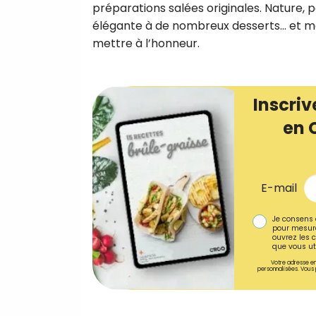
préparations salées originales. Nature,
élégante à de nombreux desserts… et mêm
mettre à l’honneur.
Inscriv
en 
E-mail
Je consens 
pour mesure
ouvrez les c
que vous uti
Votre adresse em
personnalisées. Vous 