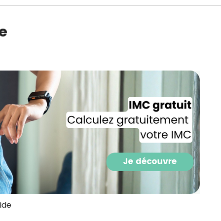
CROQ.
le
Je consens à ce que la société Digi
Prisma Players analyse le taux d'ou
des courriels pour mesurer et optim
performances des campagnes. No
pourrons savoir si vous ouvrez les co
l'heure à laquelle vous le faites ains
des informations sur le terminal qu
utilisez. Pour en savoir plus sur ces 
voir notre
politique de confidentialit
Je reçois mon cadeau !
Votre adresse email sera utilisée par Digital Prisma Playe
envoyer votre newsletter contenant des offres commercial
personnalisées. Vous pourrez vous désinscrire en utilisan
désabonnement intégré dans la newsletter. Pour en savoi
exercer vos droits, prenez connaissance de notre
Charte 
Confidentialité
.
oide