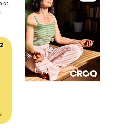
e et
a
z
×
t 180
 CROQ
er
nnelle de