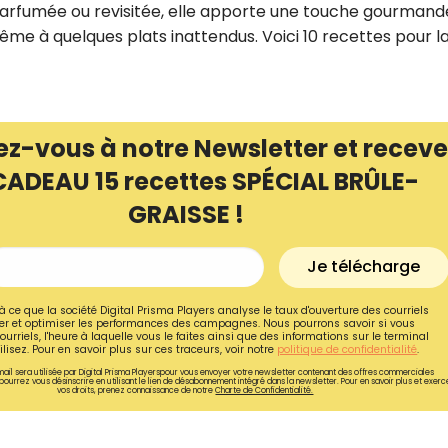
 parfumée ou revisitée, elle apporte une touche gourmand
e à quelques plats inattendus. Voici 10 recettes pour l
ez-vous à notre Newsletter et receve
CADEAU 15 recettes SPÉCIAL BRÛLE-
GRAISSE !
Je télécharge
à ce que la société Digital Prisma Players analyse le taux d'ouverture des courriels
r et optimiser les performances des campagnes. Nous pourrons savoir si vous
Recevez gratuitemen
ourriels, l'heure à laquelle vous le faites ainsi que des informations sur le terminal
lisez. Pour en savoir plus sur ces traceurs, voir notre
politique de confidentialité
.
recettes inédites de
ail sera utilisée par Digital Prisma Playerspour vous envoyer votre newsletter contenant des offres commerciales
pourrez vous désinscrire en utilisant le lien de désabonnement intégré dans la newsletter. Pour en savoir plus et exerc
!
vos droits, prenez connaissance de notre
Charte de Confidentialité.
Ainsi que la newsletter promotio