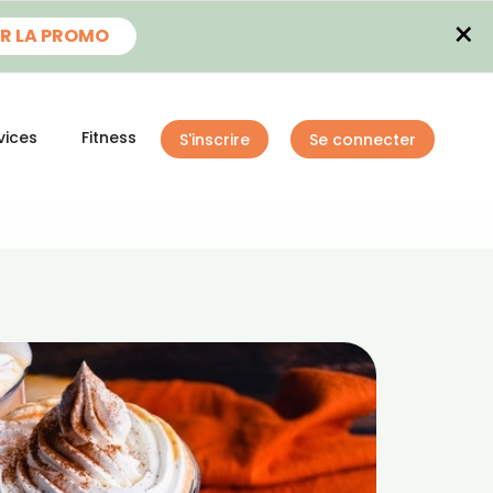
×
R LA PROMO
vices
Fitness
S'inscrire
Se connecter