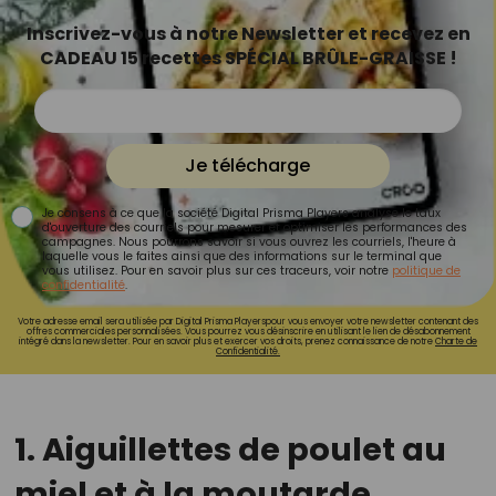
Inscrivez-vous à notre Newsletter et recevez en
CADEAU 15 recettes SPÉCIAL BRÛLE-GRAISSE !
Je télécharge
Je consens à ce que la société Digital Prisma Players analyse le taux
d'ouverture des courriels pour mesurer et optimiser les performances des
campagnes. Nous pourrons savoir si vous ouvrez les courriels, l'heure à
laquelle vous le faites ainsi que des informations sur le terminal que
vous utilisez. Pour en savoir plus sur ces traceurs, voir notre
politique de
confidentialité
.
Votre adresse email sera utilisée par Digital Prisma Playerspour vous envoyer votre newsletter contenant des
offres commerciales personnalisées. Vous pourrez vous désinscrire en utilisant le lien de désabonnement
intégré dans la newsletter. Pour en savoir plus et exercer vos droits, prenez connaissance de notre
Charte de
Confidentialité.
1. Aiguillettes de poulet au
miel et à la moutarde