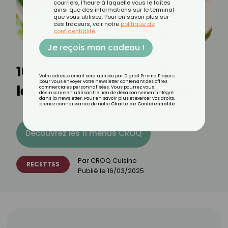
courriels, l'heure à laquelle vous le faites
ainsi que des informations sur le terminal
que vous utilisez. Pour en savoir plus sur
ces traceurs, voir notre
politique de
confidentialité
.
Je reçois mon cadeau !
10 recettes pour sublimer
Votre adresse email sera utilisée par Digital Prisma Players
pour vous envoyer votre newsletter contenant des offres
les aiguillettes de poulet
commerciales personnalisées. Vous pourrez vous
désinscrire en utilisant le lien de désabonnement intégré
dans la newsletter. Pour en savoir plus et exercer vos droits,
prenez connaissance de notre
Charte de Confidentialité
.
Découvrez les 11 menus CROQ
Par
CROQ Cuisine
RECETTES
Publié le
16/03/2025