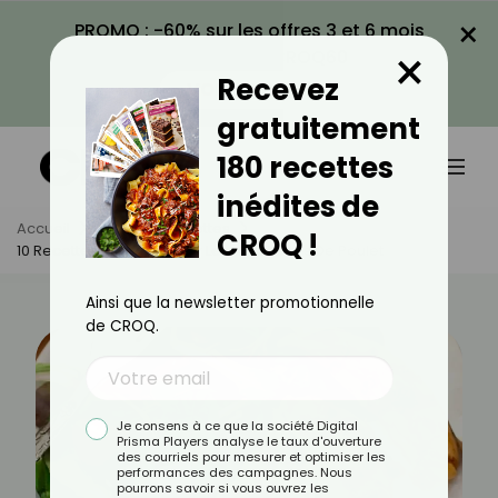
×
PROMO : -60% sur les offres 3 et 6 mois
×
avec le code CROQ60
Recevez
VOIR LA PROMO
gratuitement
180 recettes
inédites de
Accueil
Actus
Recettes
CROQ !
10 Recettes Pour Sublimer Les Aiguillettes De Poulet
Ainsi que la newsletter promotionnelle
de CROQ.
Je consens à ce que la société Digital
Prisma Players analyse le taux d'ouverture
des courriels pour mesurer et optimiser les
performances des campagnes. Nous
pourrons savoir si vous ouvrez les