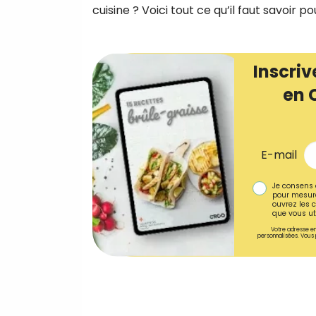
cuisine ? Voici tout ce qu’il faut savoir po
Inscriv
en 
E-mail
Je consens 
pour mesure
ouvrez les c
que vous uti
Votre adresse em
personnalisées. Vous 