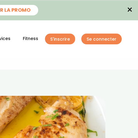
×
R LA PROMO
vices
Fitness
S'inscrire
Se connecter