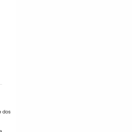
e dos
e.