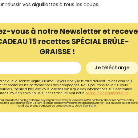
ur réussir vos aiguillettes à tous les coups.
ez-vous à notre Newsletter et receve
CADEAU 15 recettes SPÉCIAL BRÛLE-
GRAISSE !
Je télécharge
à ce que la société Digital Prisma Players analyse le taux d'ouverture des courriels
r et optimiser les performances des campagnes. Nous pourrons savoir si vous
ourriels, l'heure à laquelle vous le faites ainsi que des informations sur le terminal
lisez. Pour en savoir plus sur ces traceurs, voir notre
politique de confidentialité
.
Recevez gratuitemen
ail sera utilisée par Digital Prisma Playerspour vous envoyer votre newsletter contenant des offres commerciales
pourrez vous désinscrire en utilisant le lien de désabonnement intégré dans la newsletter. Pour en savoir plus et exerc
vos droits, prenez connaissance de notre
Charte de Confidentialité.
recettes inédites de
!
Ainsi que la newsletter promotio