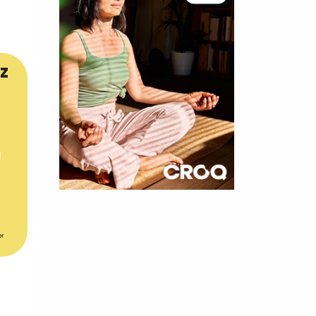
z
×
t 180
er
 CROQ
nnelle de