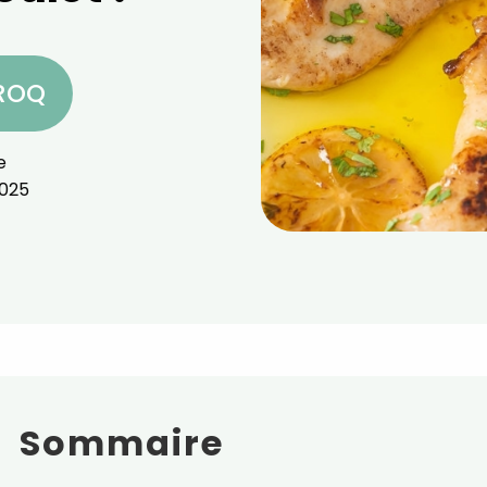
CROQ
e
025
Sommaire