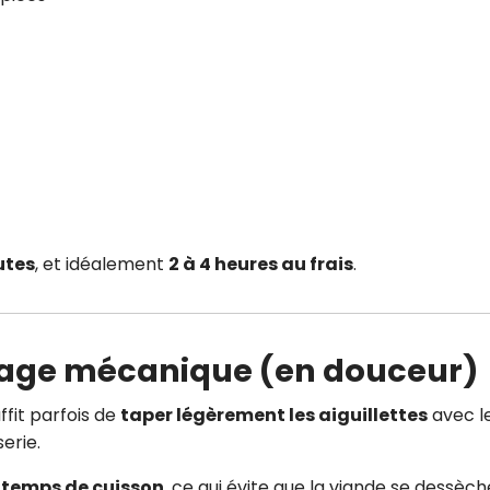
utes
, et idéalement
2 à 4 heures au frais
.
ssage mécanique (en douceur)
ffit parfois de
taper légèrement les aiguillettes
avec l
erie.
e temps de cuisson
, ce qui évite que la viande se dessèch