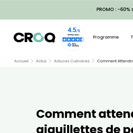
PROMO : -60% s
Programme
T
Accueil
Actus
Astuces Culinaires
Comment Attendrir 
Comment attend
aiguillettes de p