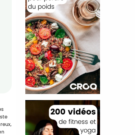
es
iste
ureux,
en