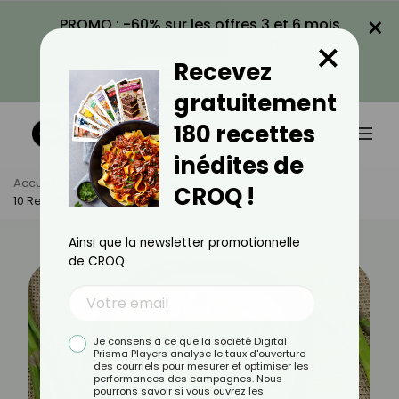
×
PROMO : -60% sur les offres 3 et 6 mois
×
avec le code CROQ60
Recevez
VOIR LA PROMO
gratuitement
180 recettes
inédites de
Accueil
Actus
Recettes
CROQ !
10 Recettes Savoureuses Avec Des Légumes D’avril
Ainsi que la newsletter promotionnelle
de CROQ.
Je consens à ce que la société Digital
Prisma Players analyse le taux d'ouverture
des courriels pour mesurer et optimiser les
performances des campagnes. Nous
pourrons savoir si vous ouvrez les