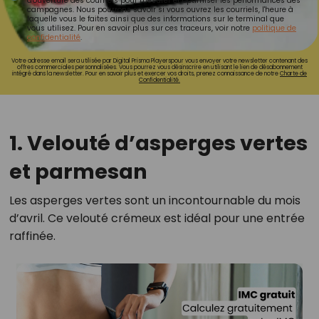
d'ouverture des courriels pour mesurer et optimiser les performances des
campagnes. Nous pourrons savoir si vous ouvrez les courriels, l'heure à
laquelle vous le faites ainsi que des informations sur le terminal que
vous utilisez. Pour en savoir plus sur ces traceurs, voir notre
politique de
confidentialité
.
Votre adresse email sera utilisée par Digital Prisma Playerspour vous envoyer votre newsletter contenant des
offres commerciales personnalisées. Vous pourrez vous désinscrire en utilisant le lien de désabonnement
intégré dans la newsletter. Pour en savoir plus et exercer vos droits, prenez connaissance de notre
Charte de
Confidentialité.
1. Velouté d’asperges vertes
et parmesan
Les asperges vertes sont un incontournable du mois
d’avril. Ce velouté crémeux est idéal pour une entrée
raffinée.