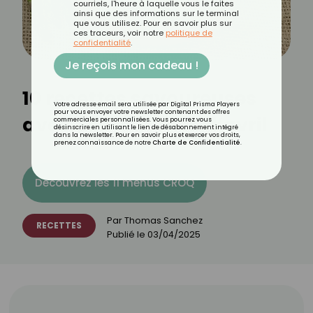
courriels, l'heure à laquelle vous le faites
ainsi que des informations sur le terminal
que vous utilisez. Pour en savoir plus sur
ces traceurs, voir notre
politique de
confidentialité
.
Je reçois mon cadeau !
10 recettes savoureuses
Votre adresse email sera utilisée par Digital Prisma Players
pour vous envoyer votre newsletter contenant des offres
avec des légumes d’avril
commerciales personnalisées. Vous pourrez vous
désinscrire en utilisant le lien de désabonnement intégré
dans la newsletter. Pour en savoir plus et exercer vos droits,
prenez connaissance de notre
Charte de Confidentialité
.
Découvrez les 11 menus CROQ
Par
Thomas Sanchez
RECETTES
Publié le
03/04/2025