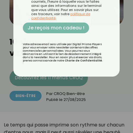
courriels, l'heure à laquelle vous le faites
ainsi que des informations sur le terminal
que vous utilisez. Pour en savoir plus sur
ces traceurs, voir notre
politique de
confidentialité
.
Je reçois mon cadeau !
10 signes que vous
Votre adresse email sera utilisée par Digital Prisma Players
pour vous envoyer votre newsletter contenant des offres
vieillissez bien
commerciales personnalisées. Vous pourrez vous
désinscrire en utilisant le lien de désabonnement intégré
dans la newsletter. Pour en savoir plus et exercer vos droits,
prenez connaissance de notre
Charte de Confidentialité
.
Découvrez les 11 menus CROQ
Par
CROQ Bien-être
BIEN-ÊTRE
Publié le
27/08/2025
Le temps qui passe imprime son rythme sur chacun
d’entre nous, mais il peut aussi révéler une beauté