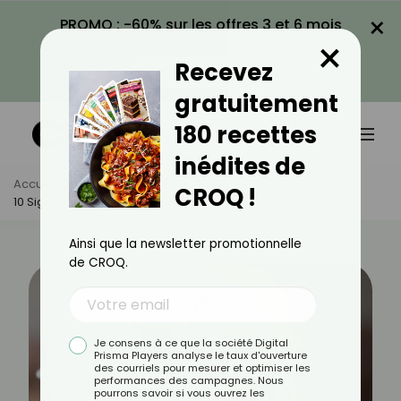
×
PROMO : -60% sur les offres 3 et 6 mois
×
avec le code CROQ60
Recevez
VOIR LA PROMO
gratuitement
180 recettes
inédites de
Accueil
Actus
Bien-Être
CROQ !
10 Signes Que Vous Vieillissez Bien
Ainsi que la newsletter promotionnelle
de CROQ.
Je consens à ce que la société Digital
Prisma Players analyse le taux d'ouverture
des courriels pour mesurer et optimiser les
performances des campagnes. Nous
pourrons savoir si vous ouvrez les