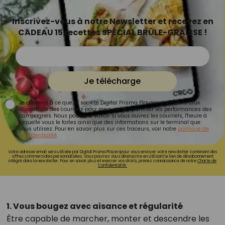
Inscrivez-vous à notre Newsletter et recevez en
CADEAU 15 recettes SPÉCIAL BRÛLE-GRAISSE !
Je télécharge
Je consens à ce que la société Digital Prisma Players analyse le taux
d'ouverture des courriels pour mesurer et optimiser les performances des
campagnes. Nous pourrons savoir si vous ouvrez les courriels, l'heure à
laquelle vous le faites ainsi que des informations sur le terminal que
vous utilisez. Pour en savoir plus sur ces traceurs, voir notre
politique de
confidentialité
.
Votre adresse email sera utilisée par Digital Prisma Playerspour vous envoyer votre newsletter contenant des
offres commerciales personnalisées. Vous pourrez vous désinscrire en utilisant le lien de désabonnement
intégré dans la newsletter. Pour en savoir plus et exercer vos droits, prenez connaissance de notre
Charte de
Confidentialité.
1. Vous bougez avec aisance et régularité
Être capable de marcher, monter et descendre les