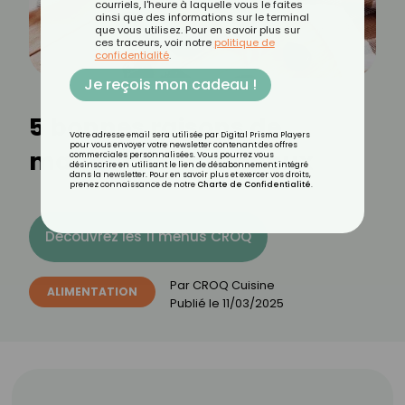
courriels, l'heure à laquelle vous le faites
ainsi que des informations sur le terminal
que vous utilisez. Pour en savoir plus sur
ces traceurs, voir notre
politique de
confidentialité
.
Je reçois mon cadeau !
5 bonnes raisons de
Votre adresse email sera utilisée par Digital Prisma Players
pour vous envoyer votre newsletter contenant des offres
manger des pruneaux
commerciales personnalisées. Vous pourrez vous
désinscrire en utilisant le lien de désabonnement intégré
dans la newsletter. Pour en savoir plus et exercer vos droits,
prenez connaissance de notre
Charte de Confidentialité
.
Découvrez les 11 menus CROQ
Par
CROQ Cuisine
ALIMENTATION
Publié le
11/03/2025