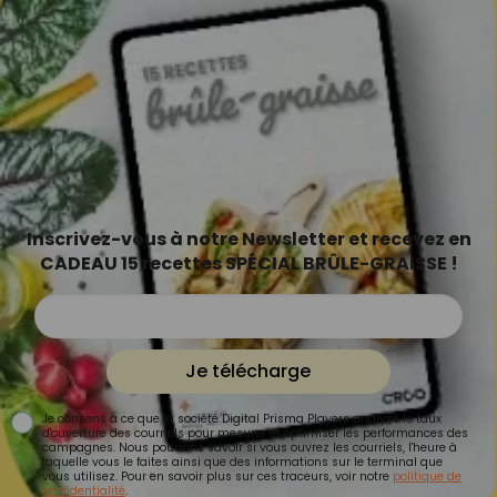
Inscrivez-vous à notre Newsletter et recevez en
CADEAU 15 recettes SPÉCIAL BRÛLE-GRAISSE !
Je télécharge
Je consens à ce que la société Digital Prisma Players analyse le taux
d'ouverture des courriels pour mesurer et optimiser les performances des
campagnes. Nous pourrons savoir si vous ouvrez les courriels, l'heure à
laquelle vous le faites ainsi que des informations sur le terminal que
vous utilisez. Pour en savoir plus sur ces traceurs, voir notre
politique de
confidentialité
.