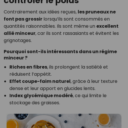
contrôler le poids
Contrairement aux idées reçues,
les pruneaux ne
font pas grossir
lorsqu’ils sont consommés en
quantités raisonnables. Ils sont même un
excellent
allié minceur
, car ils sont rassasiants et évitent les
grignotages.
Pourquoi sont-ils intéressants dans un régime
minceur ?
Riches en fibres
, ils prolongent la satiété et
réduisent l’appétit.
Effet coupe-faim naturel
, grâce à leur texture
dense et leur apport en glucides lents.
Index glycémique modéré
, ce qui limite le
stockage des graisses.