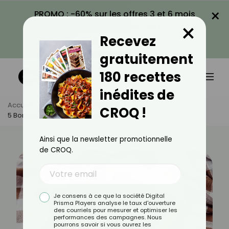
×
PROMO : -60% sur les offres 3 et 6 mois
×
avec le code CROQ60
Recevez
VOIR LA PROMO
gratuitement
180 recettes
inédites de
Accueil
Actus
Alimentation
CROQ !
5 Bonnes Raisons De Manger Des Pruneaux
Ainsi que la newsletter promotionnelle
de CROQ.
Je consens à ce que la société Digital
Prisma Players analyse le taux d'ouverture
des courriels pour mesurer et optimiser les
performances des campagnes. Nous
pourrons savoir si vous ouvrez les