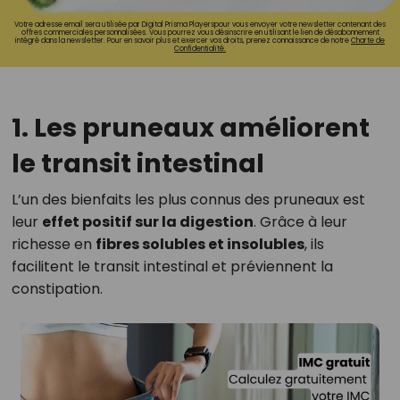
Votre adresse email sera utilisée par Digital Prisma Playerspour vous envoyer votre newsletter contenant des
offres commerciales personnalisées. Vous pourrez vous désinscrire en utilisant le lien de désabonnement
intégré dans la newsletter. Pour en savoir plus et exercer vos droits, prenez connaissance de notre
Charte de
Confidentialité.
1. Les pruneaux améliorent
le transit intestinal
L’un des bienfaits les plus connus des pruneaux est
leur
effet positif sur la digestion
. Grâce à leur
richesse en
fibres solubles et insolubles
, ils
facilitent le transit intestinal et préviennent la
constipation.