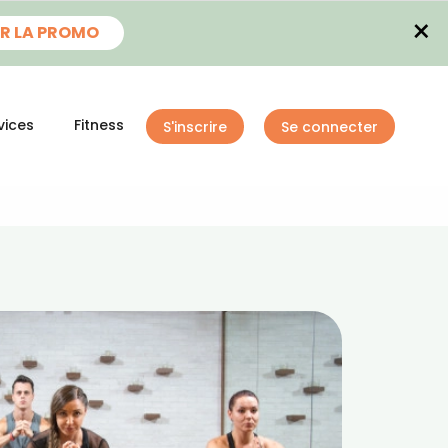
×
R LA PROMO
vices
Fitness
S'inscrire
Se connecter