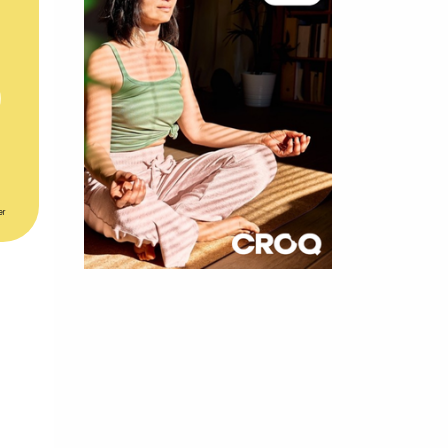
er
×
t 180
 CROQ
nnelle de