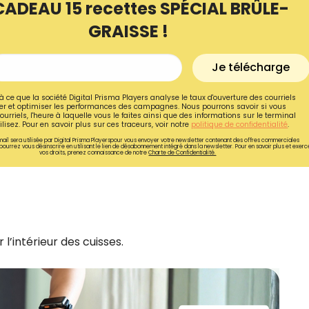
CADEAU 15 recettes SPÉCIAL BRÛLE-
GRAISSE !
Je télécharge
à ce que la société Digital Prisma Players analyse le taux d'ouverture des courriels
r et optimiser les performances des campagnes. Nous pourrons savoir si vous
ourriels, l'heure à laquelle vous le faites ainsi que des informations sur le terminal
lisez. Pour en savoir plus sur ces traceurs, voir notre
politique de confidentialité
.
ail sera utilisée par Digital Prisma Playerspour vous envoyer votre newsletter contenant des offres commerciales
pourrez vous désinscrire en utilisant le lien de désabonnement intégré dans la newsletter. Pour en savoir plus et exerc
vos droits, prenez connaissance de notre
Charte de Confidentialité.
Recevez gratuitemen
l’intérieur des cuisses.
recettes inédites de
!
Ainsi que la newsletter promotio