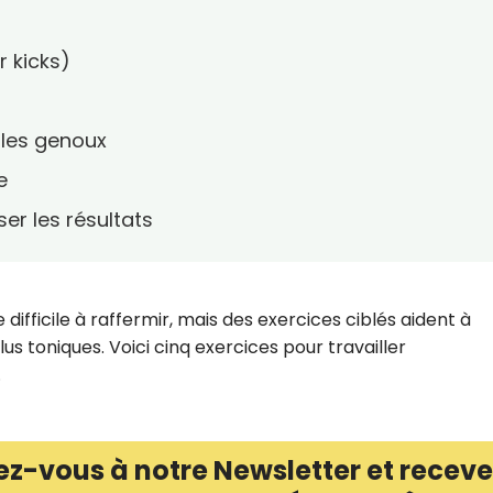
r kicks)
 les genoux
e
er les résultats
 difficile à raffermir, mais des exercices ciblés aident à
s toniques. Voici cinq exercices pour travailler
.
ez-vous à notre Newsletter et receve