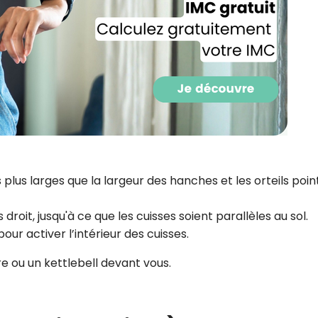
CROQ.
Je consens à ce que la société Digi
Prisma Players analyse le taux d'ou
des courriels pour mesurer et optim
performances des campagnes. No
pourrons savoir si vous ouvrez les co
l'heure à laquelle vous le faites ains
des informations sur le terminal qu
utilisez. Pour en savoir plus sur ces 
plus larges que la largeur des hanches et les orteils poin
voir notre
politique de confidentialit
Je reçois mon cadeau !
oit, jusqu'à ce que les cuisses soient parallèles au sol.
ur activer l’intérieur des cuisses.
Votre adresse email sera utilisée par Digital Prisma Playe
envoyer votre newsletter contenant des offres commercial
ère ou un kettlebell devant vous.
personnalisées. Vous pourrez vous désinscrire en utilisan
désabonnement intégré dans la newsletter. Pour en savoi
exercer vos droits, prenez connaissance de notre
Charte 
Confidentialité
.