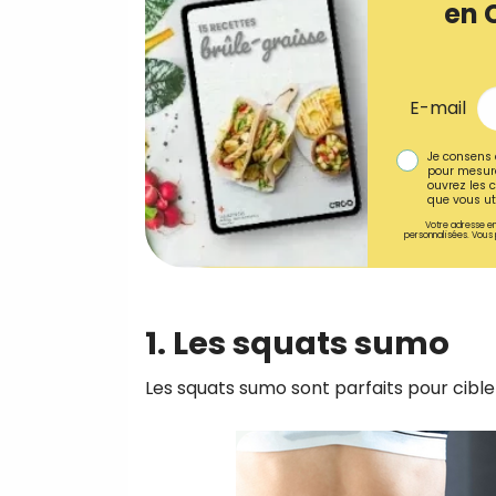
en 
E-mail
Je consens 
pour mesure
ouvrez les c
que vous uti
Votre adresse em
personnalisées. Vous 
1. Les squats sumo
Les squats sumo sont parfaits pour cibler 