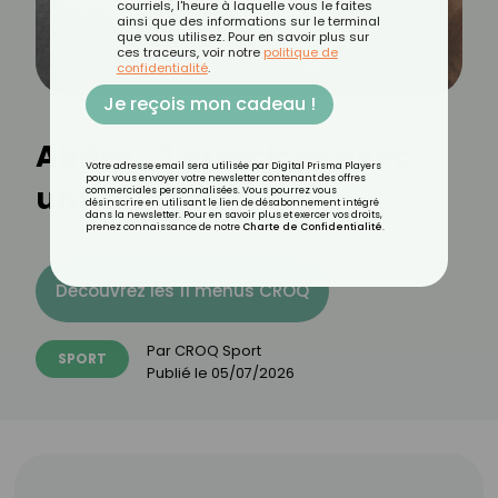
courriels, l'heure à laquelle vous le faites
ainsi que des informations sur le terminal
que vous utilisez. Pour en savoir plus sur
ces traceurs, voir notre
politique de
confidentialité
.
Je reçois mon cadeau !
Abdos : 3 exercices avec
Votre adresse email sera utilisée par Digital Prisma Players
pour vous envoyer votre newsletter contenant des offres
une brique de yoga
commerciales personnalisées. Vous pourrez vous
désinscrire en utilisant le lien de désabonnement intégré
dans la newsletter. Pour en savoir plus et exercer vos droits,
prenez connaissance de notre
Charte de Confidentialité
.
Découvrez les 11 menus CROQ
Par
CROQ Sport
SPORT
Publié le
05/07/2026