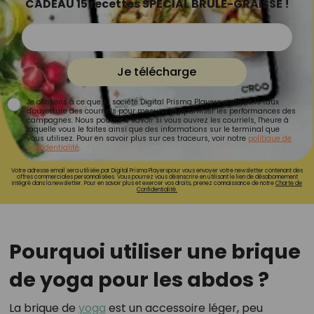
CADEAU 15 recettes SPÉCIAL BRÛLE-GRAISSE !
Je télécharge
Je consens à ce que la société Digital Prisma Players analyse le taux
d'ouverture des courriels pour mesurer et optimiser les performances des
campagnes. Nous pourrons savoir si vous ouvrez les courriels, l'heure à
laquelle vous le faites ainsi que des informations sur le terminal que
vous utilisez. Pour en savoir plus sur ces traceurs, voir notre
politique de
confidentialité
.
Votre adresse email sera utilisée par Digital Prisma Playerspour vous envoyer votre newsletter contenant des
offres commerciales personnalisées. Vous pourrez vous désinscrire en utilisant le lien de désabonnement
intégré dans la newsletter. Pour en savoir plus et exercer vos droits, prenez connaissance de notre
Charte de
Confidentialité.
Pourquoi utiliser une brique
de yoga pour les abdos ?
La brique de
yoga
est un accessoire léger, peu