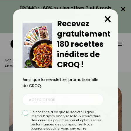
×
PROMO : -60% sur les offres 3 et 6 mois
×
avec le code CROQ60
Recevez
VOIR LA PROMO
gratuitement
180 recettes
inédites de
Accueil
Actus
Sport
CROQ !
Abdos : 3 Exercices Avec Une Brique De Yoga
Ainsi que la newsletter promotionnelle
de CROQ.
Je consens à ce que la société Digital
Prisma Players analyse le taux d'ouverture
des courriels pour mesurer et optimiser les
performances des campagnes. Nous
pourrons savoir si vous ouvrez les