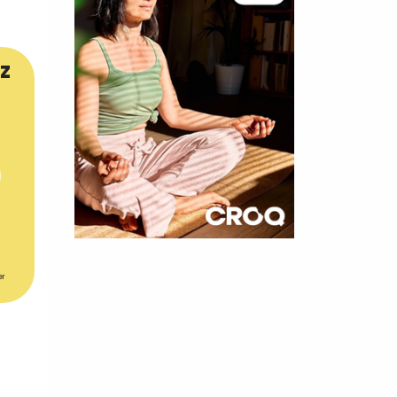
z
×
er
t 180
 CROQ
nnelle de