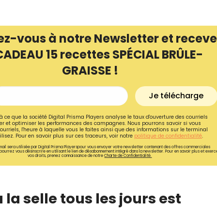
ez-vous à notre Newsletter et receve
CADEAU 15 recettes SPÉCIAL BRÛLE-
GRAISSE !
Je télécharge
à ce que la société Digital Prisma Players analyse le taux d'ouverture des courriels
r et optimiser les performances des campagnes. Nous pourrons savoir si vous
ourriels, l'heure à laquelle vous le faites ainsi que des informations sur le terminal
lisez. Pour en savoir plus sur ces traceurs, voir notre
politique de confidentialité
.
ail sera utilisée par Digital Prisma Playerspour vous envoyer votre newsletter contenant des offres commerciales
pourrez vous désinscrire en utilisant le lien de désabonnement intégré dans la newsletter. Pour en savoir plus et exerc
vos droits, prenez connaissance de notre
Charte de Confidentialité.
Recevez gratuitemen
recettes inédites de
!
à la selle tous les jours est
Ainsi que la newsletter promotio