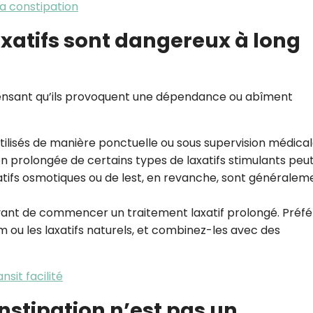
la constipation
laxatifs sont dangereux à long
 pensant qu’ils provoquent une dépendance ou abîment
utilisés de manière ponctuelle ou sous supervision médica
on prolongée de certains types de laxatifs stimulants peu
tifs osmotiques ou de lest, en revanche, sont généralem
vant de commencer un traitement laxatif prolongé. Préfé
m ou les laxatifs naturels, et combinez-les avec des
sit facilité
onstipation n’est pas un