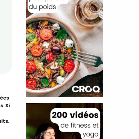
dées
. Si
its.