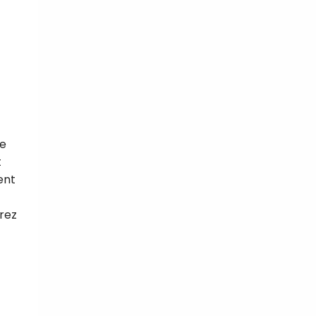
le
t
ent
rez