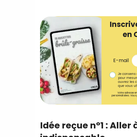
Inscriv
en 
E-mail
Je consens 
pour mesure
ouvrez les c
que vous uti
Votre adresse em
personnalisées. Vous 
Idée reçue n°1 : Aller 