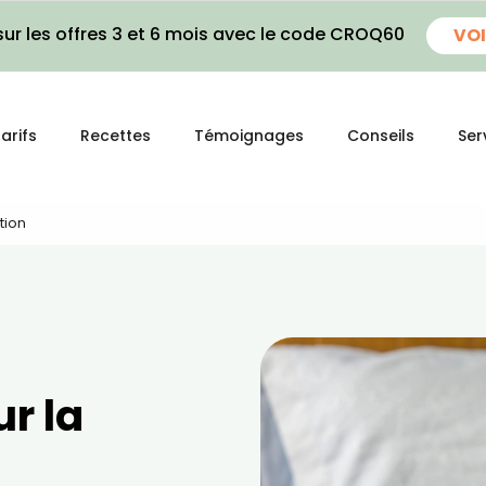
ur les offres 3 et 6 mois avec le code CROQ60
VOI
arifs
Recettes
Témoignages
Conseils
Ser
tion
ur la