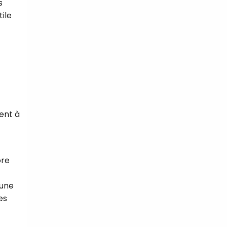
s
tile
ent à
ore
 une
es