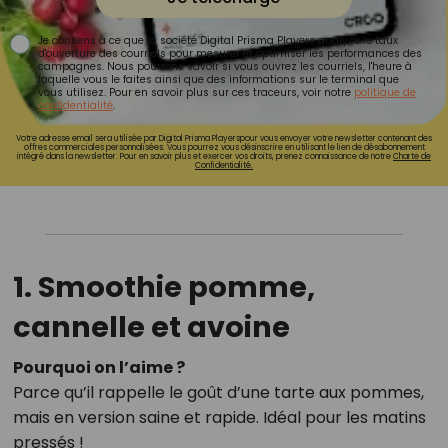
Je consens à ce que la société Digital Prisma Players analyse le taux
d'ouverture des courriels pour mesurer et optimiser les performances des
campagnes. Nous pourrons savoir si vous ouvrez les courriels, l'heure à
laquelle vous le faites ainsi que des informations sur le terminal que
vous utilisez. Pour en savoir plus sur ces traceurs, voir notre
politique de
confidentialité
.
Votre adresse email sera utilisée par Digital Prisma Playerspour vous envoyer votre newsletter contenant des
offres commerciales personnalisées. Vous pourrez vous désinscrire en utilisant le lien de désabonnement
intégré dans la newsletter. Pour en savoir plus et exercer vos droits, prenez connaissance de notre
Charte de
Confidentialité.
1. Smoothie pomme,
cannelle et avoine
Pourquoi on l’aime ?
Parce qu’il rappelle le goût d’une tarte aux pommes,
mais en version saine et rapide. Idéal pour les matins
pressés !