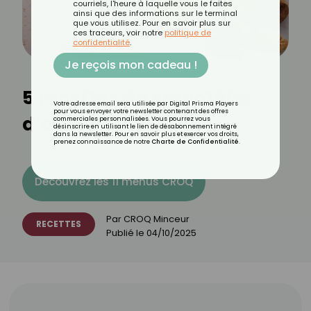
courriels, l'heure à laquelle vous le faites
ainsi que des informations sur le terminal
que vous utilisez. Pour en savoir plus sur
ces traceurs, voir notre
politique de
confidentialité
.
Je reçois mon cadeau !
5 recettes de smoothies
Votre adresse email sera utilisée par Digital Prisma Players
pour vous envoyer votre newsletter contenant des offres
d’automne
commerciales personnalisées. Vous pourrez vous
désinscrire en utilisant le lien de désabonnement intégré
dans la newsletter. Pour en savoir plus et exercer vos droits,
prenez connaissance de notre
Charte de Confidentialité
.
Découvrez les 11 menus CROQ
Par
CROQ Minceur
RECETTES
Publié le
04/10/2025