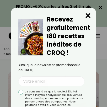
×
PROMO : -60% sur les offres 3 et 6 mois
×
avec le code CROQ60
Recevez
VOIR LA PROMO
gratuitement
180 recettes
inédites de
Accueil
Actus
Recettes
CROQ !
5 Recettes De Smoothies D’automne
Ainsi que la newsletter promotionnelle
de CROQ.
Je consens à ce que la société Digital
Prisma Players analyse le taux d'ouverture
des courriels pour mesurer et optimiser les
performances des campagnes. Nous
pourrons savoir si vous ouvrez les