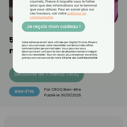
courriels, l'heure à laquelle vous le faites
ainsi que des informations sur le terminal
que vous utilisez. Pour en savoir plus sur
ces traceurs, voir notre
politique de
confidentialité
.
Je reçois mon cadeau !
5 signes que votre corps
Votre adresse email sera utilisée par Digital Prisma Players
pour vous envoyer votre newsletter contenant des offres
manque de nutriments
commerciales personnalisées. Vous pourrez vous
désinscrire en utilisant le lien de désabonnement intégré
dans la newsletter. Pour en savoir plus et exercer vos droits,
prenez connaissance de notre
Charte de Confidentialité
.
Découvrez les 11 menus CROQ
Par
CROQ Bien-être
BIEN-ÊTRE
Publié le
30/01/2025