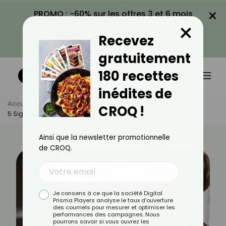
×
PROMO : -60% sur les offres 3 et 6 mois
×
avec le code CROQ60
Recevez
VOIR LA PROMO
gratuitement
180 recettes
inédites de
Accueil
Actus
Bien-Être
CROQ !
5 Signes Que Votre Corps Manque De Nutriments
Ainsi que la newsletter promotionnelle
de CROQ.
Je consens à ce que la société Digital
Prisma Players analyse le taux d'ouverture
des courriels pour mesurer et optimiser les
performances des campagnes. Nous
pourrons savoir si vous ouvrez les