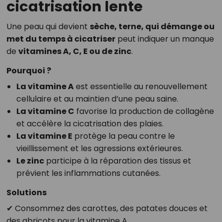
cicatrisation lente
Une peau qui devient
sèche, terne, qui démange ou
met du temps à cicatriser
peut indiquer un manque
de
vitamines A, C, E ou de zinc
.
Pourquoi ?
La vitamine A
est essentielle au renouvellement
cellulaire et au maintien d’une peau saine.
La vitamine C
favorise la production de collagène
et accélère la cicatrisation des plaies.
La vitamine E
protège la peau contre le
vieillissement et les agressions extérieures.
Le zinc
participe à la réparation des tissus et
prévient les inflammations cutanées.
Solutions
✔ Consommez des carottes, des patates douces et
des abricots pour la vitamine A.