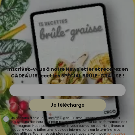
Inscrivez-vous à notre Newsletter et recevez en
CADEAU 15 recettes SPÉCIAL BRÛLE-GRAISSE !
Je télécharge
Je consens à ce que la société Digital Prisma Players analyse le taux
d'ouverture des courriels pour mesurer et optimiser les performances des
campagnes. Nous pourrons savoir si vous ouvrez les courriels, l'heure à
laquelle vous le faites ainsi que des informations sur le terminal que
vous utilisez. Pour en savoir plus sur ces traceurs, voir notre
politique de