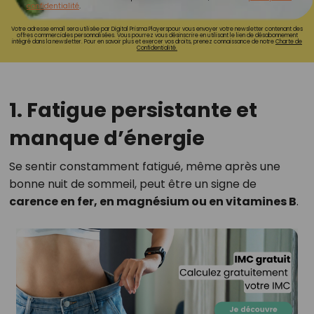
confidentialité
.
Votre adresse email sera utilisée par Digital Prisma Playerspour vous envoyer votre newsletter contenant des
offres commerciales personnalisées. Vous pourrez vous désinscrire en utilisant le lien de désabonnement
intégré dans la newsletter. Pour en savoir plus et exercer vos droits, prenez connaissance de notre
Charte de
Confidentialité.
1. Fatigue persistante et
manque d’énergie
Se sentir constamment fatigué, même après une
bonne nuit de sommeil, peut être un signe de
carence en fer, en magnésium ou en vitamines B
.