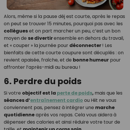
Alors, même si la pause déj est courte, après le repas
on peut se trouver 15 minutes, pourquoi pas avec les
collègues
et on part marcher un peu, c’est un bon
moyen de
se divertir
ensemble en dehors du travail,
et « couper » la journée pour
déconnecter
! Les
bienfaits de cette courte coupure sont décuplés : on
revient apaisée, fraîche, et de
bonne humeur
pour
affronter l’après-midi au bureau !
6. Perdre du poids
Si votre
objectif est la
perte de poids
,
mais que les
séances d’
entraînement cardio
ou Hiit ne vous
conviennent pas, pensez à intégrer une
marche
quotidienne
après vos repas. Cela vous aidera à
dépenser des calories et ainsi réduire votre tour de
taille, et
maintenir un corps sain
.