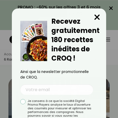
×
PROMO : -60% sur les offres 3 et 6 mois
×
avec le code CROQ60
Recevez
VOIR LA PROMO
gratuitement
180 recettes
inédites de
Accueil
Actus
Sport
CROQ !
6 Raisons D'adopter La Marche Digestive Après Manger
Ainsi que la newsletter promotionnelle
de CROQ.
Je consens à ce que la société Digital
Prisma Players analyse le taux d'ouverture
des courriels pour mesurer et optimiser les
performances des campagnes. Nous
pourrons savoir si vous ouvrez les