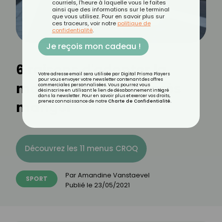
courriels, l'heure à laquelle vous le faites
ainsi que des informations sur le terminal
que vous utilisez. Pour en savoir plus sur
ces traceurs, voir notre
politique de
confidentialité
.
Je reçois mon cadeau !
6 raisons d'adopter la
Votre adresse email sera utilisée par Digital Prisma Players
pour vous envoyer votre newsletter contenant des offres
marche digestive après
commerciales personnalisées. Vous pourrez vous
désinscrire en utilisant le lien de désabonnement intégré
dans la newsletter. Pour en savoir plus et exercer vos droits,
manger
prenez connaissance de notre
Charte de Confidentialité
.
Découvrez les 11 menus CROQ
Par
Amandine Vanstaevel
SPORT
Publié le
23/05/2021