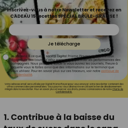
Inscrivez-vous à notre Newsletter et recevez en
CADEAU 15 recettes SPÉCIAL BRÛLE-GRAISSE !
Je télécharge
Je consens à ce que la société Digital Prisma Players analyse le taux
d'ouverture des courriels pour mesurer et optimiser les performances des
campagnes. Nous pourrons savoir si vous ouvrez les courriels, l'heure à
laquelle vous le faites ainsi que des informations sur le terminal que
vous utilisez. Pour en savoir plus sur ces traceurs, voir notre
politique de
confidentialité
.
Votre adresse email sera utilisée par Digital Prisma Playerspour vous envoyer votre newsletter contenant des
offres commerciales personnalisées. Vous pourrez vous désinscrire en utilisant le lien de désabonnement
intégré dans la newsletter. Pour en savoir plus et exercer vos droits, prenez connaissance de notre
Charte de
Confidentialité.
1. Contribue à la baisse du