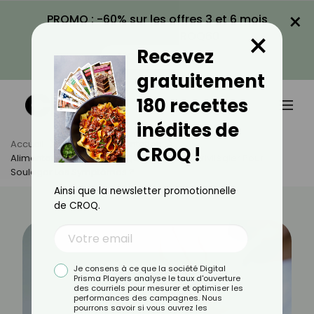
×
PROMO : -60% sur les offres 3 et 6 mois
×
avec le code CROQ60
Recevez
VOIR LA PROMO
gratuitement
180 recettes
inédites de
Accueil
Actus
Alimentation
CROQ !
Alimentation Et Arthrose : Quels Aliments Privilégier Pour
Soulager Les Symptômes ?
Ainsi que la newsletter promotionnelle
de CROQ.
Je consens à ce que la société Digital
Prisma Players analyse le taux d'ouverture
des courriels pour mesurer et optimiser les
performances des campagnes. Nous
pourrons savoir si vous ouvrez les