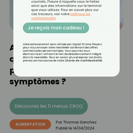
courriels, l'heure à laquelle vous le faites
ainsi que des informations sur le terminal
que vous utilisez. Pour en savoir plus sur
ces traceurs, voir notre
politique de
confidentialité
.
Je reçois mon cadeau !
Alimentation et arthrose :
Votre adresse email sera utilisée par Digital Prisma Players
pour vous envoyer votre newsletter contenant des offres
commerciales personnalisées. Vous pourrez vous
désinscrire en utilisant le lien de désabonnement intégré
quels aliments privilégier
dans la newsletter. Pour en savoir plus et exercer vos droits,
prenez connaissance de notre
Charte de Confidentialité
.
pour soulager les
symptômes ?
Découvrez les 11 menus CROQ
Par
Thomas Sanchez
ALIMENTATION
Publié le
14/04/2024