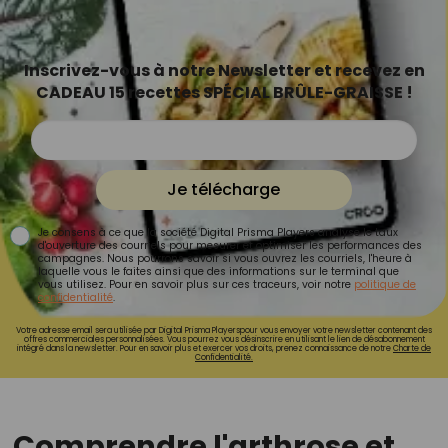
Inscrivez-vous à notre Newsletter et recevez en
CADEAU 15 recettes SPÉCIAL BRÛLE-GRAISSE !
Je télécharge
Je consens à ce que la société Digital Prisma Players analyse le taux
d'ouverture des courriels pour mesurer et optimiser les performances des
campagnes. Nous pourrons savoir si vous ouvrez les courriels, l'heure à
laquelle vous le faites ainsi que des informations sur le terminal que
vous utilisez. Pour en savoir plus sur ces traceurs, voir notre
politique de
confidentialité
.
Votre adresse email sera utilisée par Digital Prisma Playerspour vous envoyer votre newsletter contenant des
offres commerciales personnalisées. Vous pourrez vous désinscrire en utilisant le lien de désabonnement
intégré dans la newsletter. Pour en savoir plus et exercer vos droits, prenez connaissance de notre
Charte de
Confidentialité.
Comprendre l'arthrose et