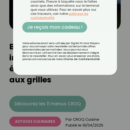
courriels, l'heure à laquelle vous le faites
ainsi que des informations sur le terminal
que vous utilisez. Pour en savoir plus sur
ces traceurs, voir notre
politique de
confidentialité
.
Je reçois mon cadeau !
Barbecue : astuces
Votre adresse email sera utilisée par Digital Prisma Players
pour vous envoyer votre newsletter contenant des offres
commerciales personnalisées. Vous pourrez vous
désinscrire en utilisant le lien de désabonnement intégré
incontournables pour
dans la newsletter. Pour en savoir plus et exercer vos droits,
prenez connaissance de notre
Charte de Confidentialité
.
éviter que la viande colle
aux grilles
Découvrez les 11 menus CROQ
Par
CROQ Cuisine
ASTUCES CULINAIRES
Publié le
19/04/2025