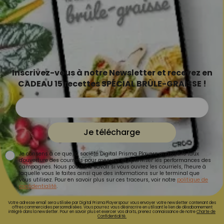
Inscrivez-vous à notre Newsletter et recevez en
CADEAU 15 recettes SPÉCIAL BRÛLE-GRAISSE !
Je télécharge
Je consens à ce que la société Digital Prisma Players analyse le taux
d'ouverture des courriels pour mesurer et optimiser les performances des
campagnes. Nous pourrons savoir si vous ouvrez les courriels, l'heure à
laquelle vous le faites ainsi que des informations sur le terminal que
vous utilisez. Pour en savoir plus sur ces traceurs, voir notre
politique de
confidentialité
.
Votre adresse email sera utilisée par Digital Prisma Playerspour vous envoyer votre newsletter contenant des
offres commerciales personnalisées. Vous pourrez vous désinscrire en utilisant le lien de désabonnement
intégré dans la newsletter. Pour en savoir plus et exercer vos droits, prenez connaissance de notre
Charte de
Confidentialité.