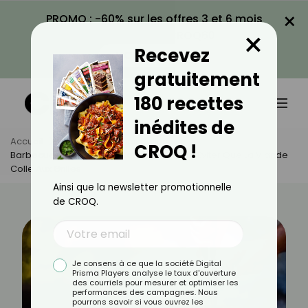
×
PROMO : -60% sur les offres 3 et 6 mois
×
avec le code CROQ60
Recevez
VOIR LA PROMO
gratuitement
180 recettes
inédites de
Accueil
Actus
Astuces Culinaires
CROQ !
Barbecue : Astuces Incontournables Pour Éviter Que La Viande
Colle Aux Grilles
Ainsi que la newsletter promotionnelle
de CROQ.
Je consens à ce que la société Digital
Prisma Players analyse le taux d'ouverture
des courriels pour mesurer et optimiser les
performances des campagnes. Nous
pourrons savoir si vous ouvrez les