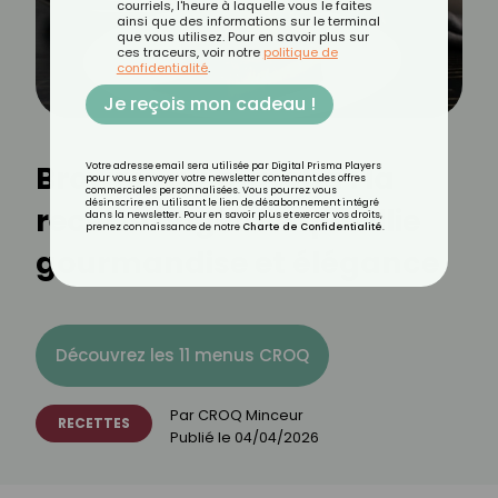
courriels, l'heure à laquelle vous le faites
ainsi que des informations sur le terminal
que vous utilisez. Pour en savoir plus sur
ces traceurs, voir notre
politique de
confidentialité
.
Je reçois mon cadeau !
Brownie au matcha : la
Votre adresse email sera utilisée par Digital Prisma Players
pour vous envoyer votre newsletter contenant des offres
commerciales personnalisées. Vous pourrez vous
désinscrire en utilisant le lien de désabonnement intégré
recette originale qui allie
dans la newsletter. Pour en savoir plus et exercer vos droits,
prenez connaissance de notre
Charte de Confidentialité
.
gourmandise et élégance
Découvrez les 11 menus CROQ
Par
CROQ Minceur
RECETTES
Publié le
04/04/2026