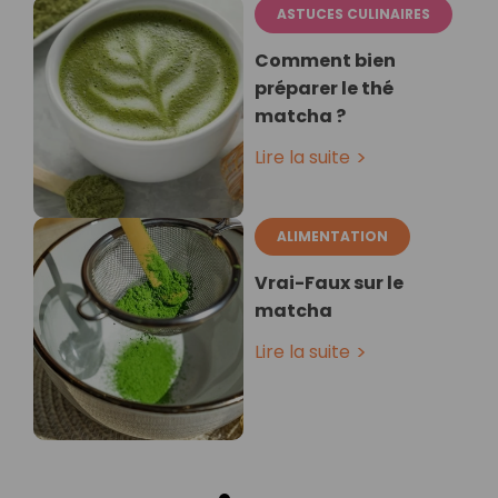
ASTUCES CULINAIRES
Comment bien
préparer le thé
matcha ?
Lire la suite
ALIMENTATION
Vrai-Faux sur le
matcha
Lire la suite