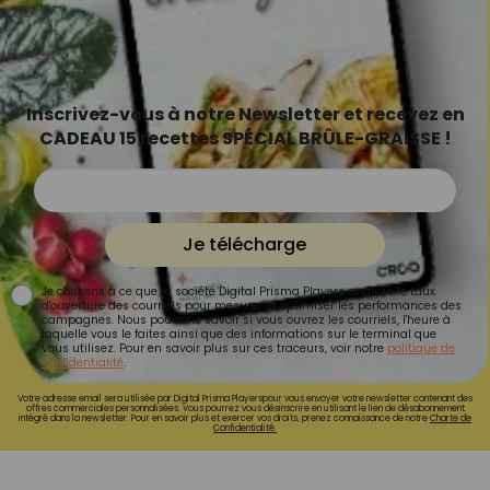
Inscrivez-vous à notre Newsletter et recevez en
CADEAU 15 recettes SPÉCIAL BRÛLE-GRAISSE !
Je télécharge
Je consens à ce que la société Digital Prisma Players analyse le taux
d'ouverture des courriels pour mesurer et optimiser les performances des
campagnes. Nous pourrons savoir si vous ouvrez les courriels, l'heure à
laquelle vous le faites ainsi que des informations sur le terminal que
vous utilisez. Pour en savoir plus sur ces traceurs, voir notre
politique de
confidentialité
.
Votre adresse email sera utilisée par Digital Prisma Playerspour vous envoyer votre newsletter contenant des
offres commerciales personnalisées. Vous pourrez vous désinscrire en utilisant le lien de désabonnement
intégré dans la newsletter. Pour en savoir plus et exercer vos droits, prenez connaissance de notre
Charte de
Confidentialité.