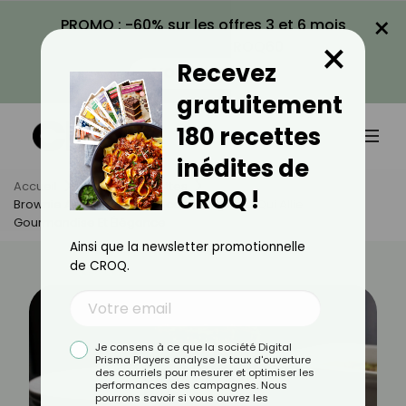
×
PROMO : -60% sur les offres 3 et 6 mois
×
avec le code CROQ60
Recevez
VOIR LA PROMO
gratuitement
180 recettes
inédites de
Accueil
Actus
Recettes
CROQ !
Brownie Au Matcha : La Recette Originale Qui Allie
Gourmandise Et Élégance
Ainsi que la newsletter promotionnelle
de CROQ.
Je consens à ce que la société Digital
Prisma Players analyse le taux d'ouverture
des courriels pour mesurer et optimiser les
performances des campagnes. Nous
pourrons savoir si vous ouvrez les