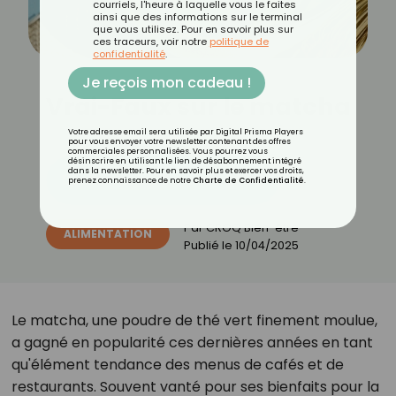
courriels, l'heure à laquelle vous le faites
ainsi que des informations sur le terminal
que vous utilisez. Pour en savoir plus sur
ces traceurs, voir notre
politique de
confidentialité
.
Je reçois mon cadeau !
Vrai-Faux sur le matcha
Votre adresse email sera utilisée par Digital Prisma Players
pour vous envoyer votre newsletter contenant des offres
commerciales personnalisées. Vous pourrez vous
désinscrire en utilisant le lien de désabonnement intégré
dans la newsletter. Pour en savoir plus et exercer vos droits,
Découvrez les 11 menus CROQ
prenez connaissance de notre
Charte de Confidentialité
.
Par
CROQ Bien-être
ALIMENTATION
Publié le
10/04/2025
Le matcha, une poudre de thé vert finement moulue,
a gagné en popularité ces dernières années en tant
qu'élément tendance des menus de cafés et de
restaurants. Souvent vanté pour ses bienfaits pour la