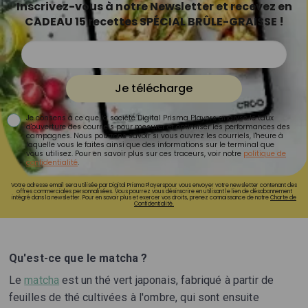
Inscrivez-vous à notre Newsletter et recevez en
CADEAU 15 recettes SPÉCIAL BRÛLE-GRAISSE !
Je télécharge
Je consens à ce que la société Digital Prisma Players analyse le taux
d'ouverture des courriels pour mesurer et optimiser les performances des
campagnes. Nous pourrons savoir si vous ouvrez les courriels, l'heure à
laquelle vous le faites ainsi que des informations sur le terminal que
vous utilisez. Pour en savoir plus sur ces traceurs, voir notre
politique de
confidentialité
.
Votre adresse email sera utilisée par Digital Prisma Playerspour vous envoyer votre newsletter contenant des
offres commerciales personnalisées. Vous pourrez vous désinscrire en utilisant le lien de désabonnement
intégré dans la newsletter. Pour en savoir plus et exercer vos droits, prenez connaissance de notre
Charte de
Confidentialité.
Qu'est-ce que le matcha ?
Le
matcha
est un thé vert japonais, fabriqué à partir de
feuilles de thé cultivées à l'ombre, qui sont ensuite