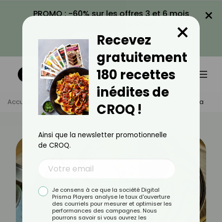
×
PROMO : -60% sur les offres 3 et 6 mois
×
avec le code CROQ60
Recevez
VOIR LA PROMO
gratuitement
180 recettes
inédites de
Accueil
Actus
Alimentation
Vrai-Faux Sur Le Matcha
CROQ !
Ainsi que la newsletter promotionnelle
de CROQ.
Je consens à ce que la société Digital
Prisma Players analyse le taux d'ouverture
des courriels pour mesurer et optimiser les
performances des campagnes. Nous
pourrons savoir si vous ouvrez les