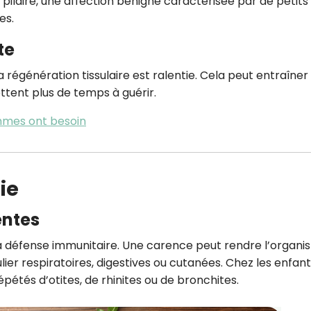
 pilaire, une affection bénigne caractérisée par de petits
es.
te
a régénération tissulaire est ralentie. Cela peut entraîner
mettent plus de temps à guérir.
emmes ont besoin
ie
entes
 la défense immunitaire. Une carence peut rendre l’organ
lier respiratoires, digestives ou cutanées. Chez les enfant
pétés d’otites, de rhinites ou de bronchites.