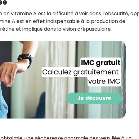
ée
CROQ.
en vitamine A est la difficulté à voir dans l’obscurité, ap
ine A est en effet indispensable à la production de
étine et impliqué dans la vision crépusculaire.
Je consens à ce que la société Digi
Prisma Players analyse le taux d'ou
des courriels pour mesurer et optim
performances des campagnes. No
pourrons savoir si vous ouvrez les co
l'heure à laquelle vous le faites ains
des informations sur le terminal qu
utilisez. Pour en savoir plus sur ces 
voir notre
politique de confidentialit
Je reçois mon cadeau !
Votre adresse email sera utilisée par Digital Prisma Playe
envoyer votre newsletter contenant des offres commercial
personnalisées. Vous pourrez vous désinscrire en utilisan
désabonnement intégré dans la newsletter. Pour en savoi
exercer vos droits, prenez connaissance de notre
Charte 
Confidentialité
.
phtalmie, une sécheresse anormale des yeux liée à un