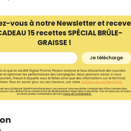
ez-vous à notre Newsletter et receve
CADEAU 15 recettes SPÉCIAL BRÛLE-
GRAISSE !
Je télécharge
à ce que la société Digital Prisma Players analyse le taux d'ouverture des courriels
r et optimiser les performances des campagnes. Nous pourrons savoir si vous
ourriels, l'heure à laquelle vous le faites ainsi que des informations sur le terminal
lisez. Pour en savoir plus sur ces traceurs, voir notre
politique de confidentialité
.
ail sera utilisée par Digital Prisma Playerspour vous envoyer votre newsletter contenant des offres commerciales
pourrez vous désinscrire en utilisant le lien de désabonnement intégré dans la newsletter. Pour en savoir plus et exerc
vos droits, prenez connaissance de notre
Charte de Confidentialité.
Recevez gratuitemen
recettes inédites de
!
ion
Ainsi que la newsletter promotio