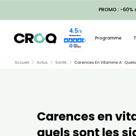
PROMO : -60% s
Programme
T
Accueil
Actus
Santé
Carences En Vitamine A : Quels
Carences en vit
quels sont les si