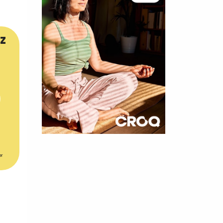
z
×
er
t 180
 CROQ
nnelle de