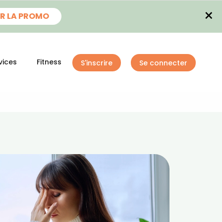
×
R LA PROMO
vices
Fitness
S'inscrire
Se connecter