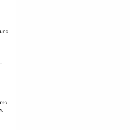
 une
isme
s,