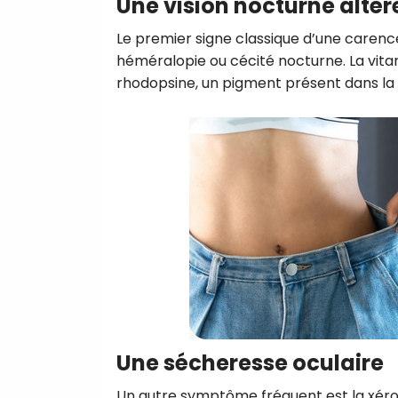
Une vision nocturne altér
Le premier signe classique d’une carence 
héméralopie ou cécité nocturne. La vitam
rhodopsine, un pigment présent dans la r
Une sécheresse oculaire
Un autre symptôme fréquent est la xéro