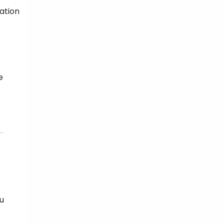
ation
e
au