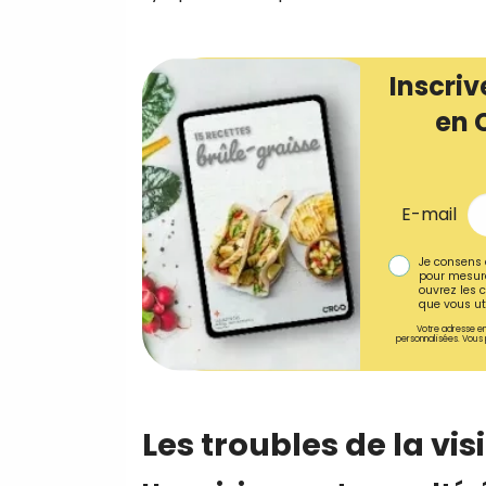
Inscriv
en 
E-mail
Je consens 
pour mesure
ouvrez les c
que vous uti
Votre adresse em
personnalisées. Vous 
Les troubles de la vis