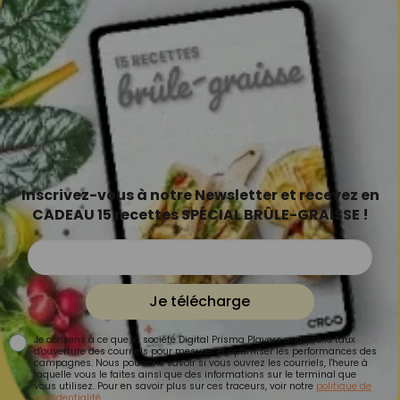
Inscrivez-vous à notre Newsletter et recevez en
CADEAU 15 recettes SPÉCIAL BRÛLE-GRAISSE !
Je télécharge
Je consens à ce que la société Digital Prisma Players analyse le taux
d'ouverture des courriels pour mesurer et optimiser les performances des
campagnes. Nous pourrons savoir si vous ouvrez les courriels, l'heure à
laquelle vous le faites ainsi que des informations sur le terminal que
vous utilisez. Pour en savoir plus sur ces traceurs, voir notre
politique de
confidentialité
.