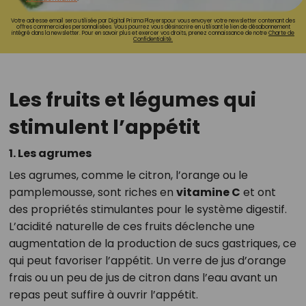
Votre adresse email sera utilisée par Digital Prisma Playerspour vous envoyer votre newsletter contenant des
offres commerciales personnalisées. Vous pourrez vous désinscrire en utilisant le lien de désabonnement
intégré dans la newsletter. Pour en savoir plus et exercer vos droits, prenez connaissance de notre
Charte de
Confidentialité.
Les fruits et légumes qui
stimulent l’appétit
1. Les agrumes
Les agrumes, comme le citron, l’orange ou le
pamplemousse, sont riches en
vitamine C
et ont
des propriétés stimulantes pour le système digestif.
L’acidité naturelle de ces fruits déclenche une
augmentation de la production de sucs gastriques, ce
qui peut favoriser l’appétit. Un verre de jus d’orange
frais ou un peu de jus de citron dans l’eau avant un
repas peut suffire à ouvrir l’appétit.