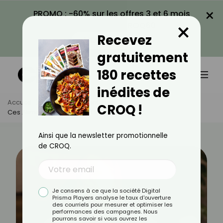
×
PROMO : -60% sur les offres 3 et 6 mois
×
avec le code CROQ60
Recevez
VOIR LA PROMO
gratuitement
180 recettes
inédites de
Accueil
Actus
Alimentation
CROQ !
Ces Aliments Qui Ouvrent L’appétit
Ainsi que la newsletter promotionnelle
de CROQ.
Je consens à ce que la société Digital
Prisma Players analyse le taux d'ouverture
des courriels pour mesurer et optimiser les
performances des campagnes. Nous
pourrons savoir si vous ouvrez les