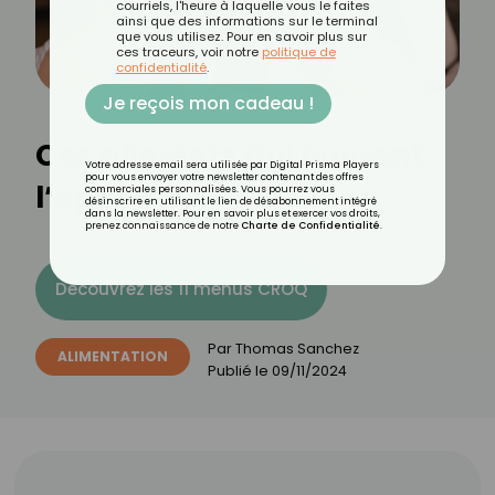
courriels, l'heure à laquelle vous le faites
ainsi que des informations sur le terminal
que vous utilisez. Pour en savoir plus sur
ces traceurs, voir notre
politique de
confidentialité
.
Je reçois mon cadeau !
Ces aliments qui ouvrent
Votre adresse email sera utilisée par Digital Prisma Players
pour vous envoyer votre newsletter contenant des offres
l’appétit
commerciales personnalisées. Vous pourrez vous
désinscrire en utilisant le lien de désabonnement intégré
dans la newsletter. Pour en savoir plus et exercer vos droits,
prenez connaissance de notre
Charte de Confidentialité
.
Découvrez les 11 menus CROQ
Par
Thomas Sanchez
ALIMENTATION
Publié le
09/11/2024