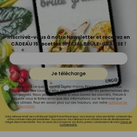
Inscrivez-vous à notre Newsletter et recevez en
CADEAU 15 recettes SPÉCIAL BRÛLE-GRAISSE !
Je télécharge
Je consens à ce que la société Digital Prisma Players analyse le taux
d'ouverture des courriels pour mesurer et optimiser les performances des
campagnes. Nous pourrons savoir si vous ouvrez les courriels, l'heure à
laquelle vous le faites ainsi que des informations sur le terminal que
vous utilisez. Pour en savoir plus sur ces traceurs, voir notre
politique de
confidentialité
.
Votre adresse email sera utilisée par Digital Prisma Playerspour vous envoyer votre newsletter contenant des
offres commerciales personnalisées. Vous pourrez vous désinscrire en utilisant le lien de désabonnement
intégré dans la newsletter. Pour en savoir plus et exercer vos droits, prenez connaissance de notre
Charte de
Confidentialité.