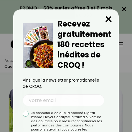
×
PROMO : -60% sur les offres 3 et 6 mois
×
avec le code CROQ60
Recevez
VOIR LA PROMO
gratuitement
180 recettes
inédites de
Accueil
Actus
Alimentation
CROQ !
Que Manger Lorsqu’on A Moins D’appétit ?
Ainsi que la newsletter promotionnelle
de CROQ.
Je consens à ce que la société Digital
Prisma Players analyse le taux d'ouverture
des courriels pour mesurer et optimiser les
performances des campagnes. Nous
pourrons savoir si vous ouvrez les