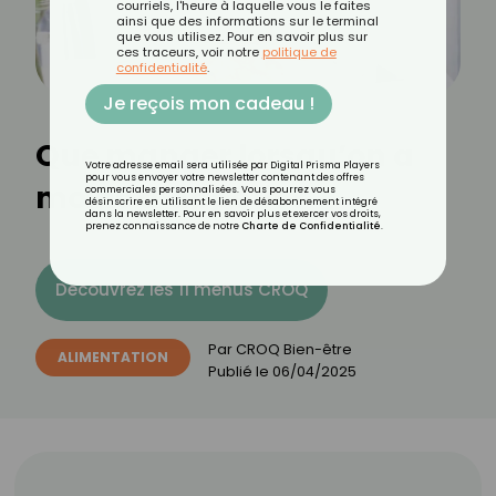
courriels, l'heure à laquelle vous le faites
ainsi que des informations sur le terminal
que vous utilisez. Pour en savoir plus sur
ces traceurs, voir notre
politique de
confidentialité
.
Je reçois mon cadeau !
Que manger lorsqu’on a
Votre adresse email sera utilisée par Digital Prisma Players
pour vous envoyer votre newsletter contenant des offres
moins d’appétit ?
commerciales personnalisées. Vous pourrez vous
désinscrire en utilisant le lien de désabonnement intégré
dans la newsletter. Pour en savoir plus et exercer vos droits,
prenez connaissance de notre
Charte de Confidentialité
.
Découvrez les 11 menus CROQ
Par
CROQ Bien-être
ALIMENTATION
Publié le
06/04/2025