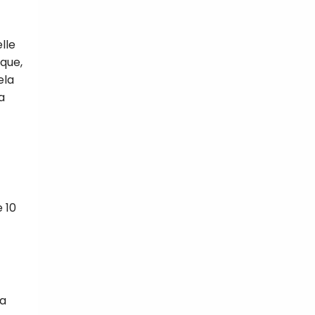
lle
que,
tal
ela
verture
a
iser les
us
urriels,
i que
e vous
traceurs,
é
.
 10
rs pour vous
es
t le lien de
r plus et
de
la