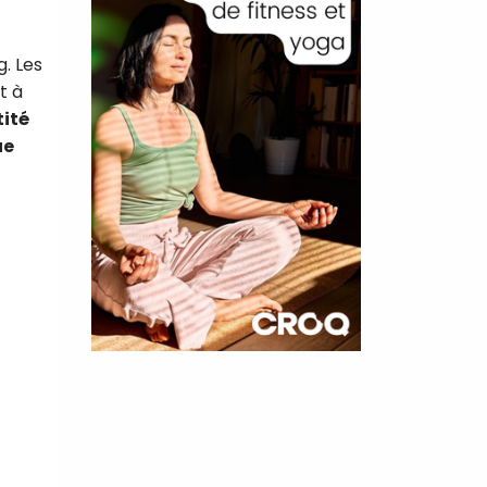
g. Les
t à
ité
ue
×
t 10
cettes
nnelle de