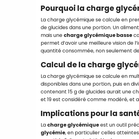
Pourquoi la charge glycém
La charge glycémique se calcule en prenan
de glucides dans une portion. Un alimen
mais une
charge glycémique basse
ca
permet d’avoir une meilleure vision de l
quantité consommée, non seulement de l
Calcul de la charge glyc
La charge glycémique se calcule en multi
disponibles dans une portion, puis en div
contenant 15 g de glucides aurait une cha
et 19 est considéré comme modéré, et a
Implications pour la sant
La
charge glycémique
est un outil pré
glycémie
, en particulier celles atteinte