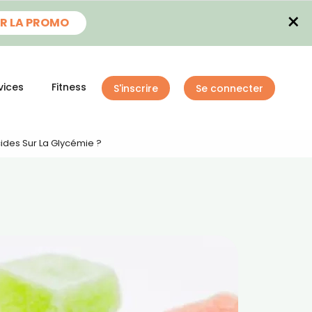
×
R LA PROMO
vices
Fitness
S'inscrire
Se connecter
ides Sur La Glycémie ?