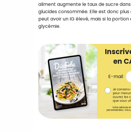
aliment augmente le taux de sucre dans 
glucides consommée. Elle est donc plus 
peut avoir un IG élevé, mais si la portion 
glycémie.
Inscriv
en C
E-mail
Je consens 
pour mesure
ouvrez les c
que vous uti
Votre adresse em
personnalisées. Vous 