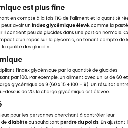
CROQ.
ique est plus fine
t en compte à la fois l’IG de l’aliment et la quantité rée
t peut avoir un
index glycémique élevé
, comme la pastè
Je consens à ce que la société Digi
r il contient peu de glucides dans une portion normale. C
Prisma Players analyse le taux d'ou
’impact d’un repas sur la glycémie, en tenant compte de l
des courriels pour mesurer et optim
a qualité des glucides.
performances des campagnes. No
pourrons savoir si vous ouvrez les co
l'heure à laquelle vous le faites ains
émique
des informations sur le terminal qu
utilisez. Pour en savoir plus sur ces 
pliant l’index glycémique par la quantité de glucides
voir notre
politique de confidentialit
isant par 100. Par exemple, un aliment avec un IG de 60 et
Je reçois mon cadeau !
rge glycémique de 9 (60 x 15 ÷ 100 = 9). Un résultat entre
u-dessus de 20, la charge glycémique est élevée.
Votre adresse email sera utilisée par Digital Prisma Playe
é
envoyer votre newsletter contenant des offres commercial
personnalisées. Vous pourrez vous désinscrire en utilisan
désabonnement intégré dans la newsletter. Pour en savoi
exercer vos droits, prenez connaissance de notre
Charte 
cieux pour les personnes cherchant à contrôler leur
Confidentialité
.
s de
diabète
ou souhaitant
perdre du poids
. En ajustant 