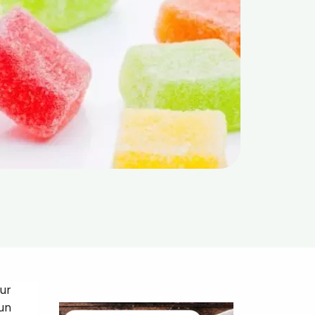
our
 un