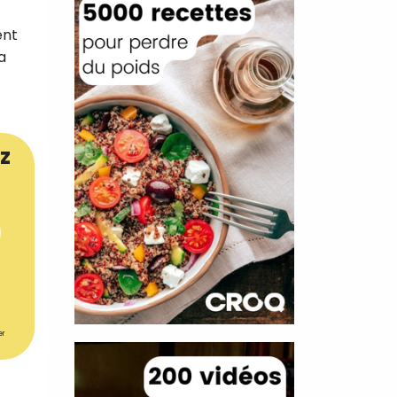
ent
a
z
er