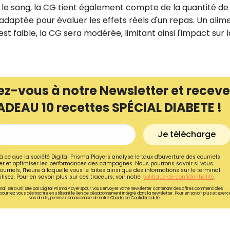
le sang, la CG tient également compte de la quantité de
adaptée pour évaluer les effets réels d'un repas. Un alim
est faible, la CG sera modérée, limitant ainsi l'impact sur l
ez-vous à notre Newsletter et receve
ADEAU 10 recettes SPÉCIAL DIABETE !
Je télécharge
à ce que la société Digital Prisma Players analyse le taux d'ouverture des courriels
r et optimiser les performances des campagnes. Nous pourrons savoir si vous
ourriels, l'heure à laquelle vous le faites ainsi que des informations sur le terminal
lisez. Pour en savoir plus sur ces traceurs, voir notre
politique de confidentialité
.
ail sera utilisée par Digital Prisma Playerspour vous envoyer votre newsletter contenant des offres commerciales
pourrez vous désinscrire en utilisant le lien de désabonnement intégré dans la newsletter. Pour en savoir plus et exerc
vos droits, prenez connaissance de notre
Charte de Confidentialité.