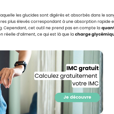
laquelle les glucides sont digérés et absorbés dans le san
iffres plus élevés correspondant à une absorption rapide e
g. Cependant, cet outil ne prend pas en compte la
quant
réelle d’aliment, ce qui est là que la
charge glycémiq
Recevez gratuitemen
de nos meilleures re
spécial diabète !
Ainsi que la newsletter promotio