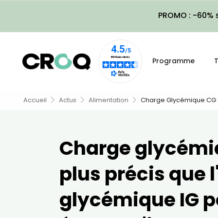
PROMO : -60% s
Programme
T
Accueil
Actus
Alimentation
Charge Glycémique CG : 
Charge glycémi
plus précis que l
glycémique IG p