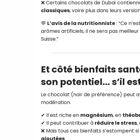
❌ Certains chocolats de Dubaï contien
classiques
, voire plus dans leurs versi
💬
L’avis de la nutritionniste
: “Ce n’es
arômes artificiels, il ne sera pas meille
Suisse.”
Et côté bienfaits san
son potentiel... s’il es
Le chocolat (noir de préférence) peut a
modération.
✔ Il est riche en
magnésium
, en
théob
✔ Il peut contribuer à
réduire le stress
,
❌ Mais tous ces bienfaits s’estompent si
ajoutées
.