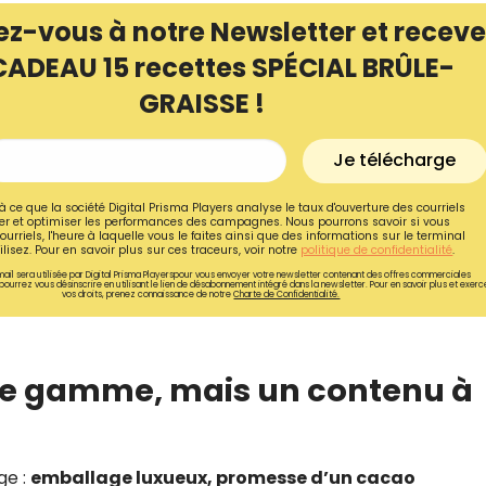
ez-vous à notre Newsletter et receve
CADEAU 15 recettes SPÉCIAL BRÛLE-
GRAISSE !
Je télécharge
à ce que la société Digital Prisma Players analyse le taux d'ouverture des courriels
r et optimiser les performances des campagnes. Nous pourrons savoir si vous
ourriels, l'heure à laquelle vous le faites ainsi que des informations sur le terminal
lisez. Pour en savoir plus sur ces traceurs, voir notre
politique de confidentialité
.
ail sera utilisée par Digital Prisma Playerspour vous envoyer votre newsletter contenant des offres commerciales
pourrez vous désinscrire en utilisant le lien de désabonnement intégré dans la newsletter. Pour en savoir plus et exerc
vos droits, prenez connaissance de notre
Charte de Confidentialité.
Recevez gratuitemen
de gamme, mais un contenu à
recettes inédites de
!
ge :
emballage luxueux, promesse d’un cacao
Ainsi que la newsletter promotio