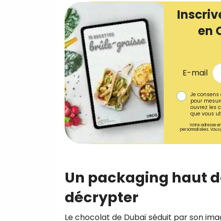
Inscriv
en 
E-mail
Je consens 
pour mesure
ouvrez les c
que vous uti
Votre adresse em
personnalisées. Vous 
Un packaging haut 
décrypter
Le chocolat de Dubaï séduit par son ima