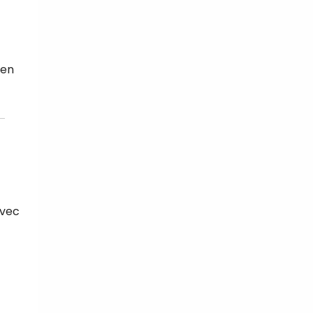
 en
avec