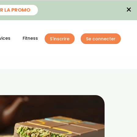
×
R LA PROMO
vices
Fitness
S'inscrire
Se connecter