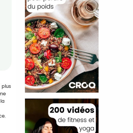
 plus
mme
 la
ce.