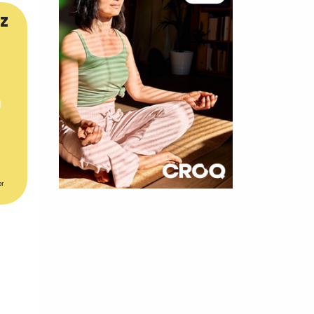
z
er
×
t 180
 CROQ
nnelle de