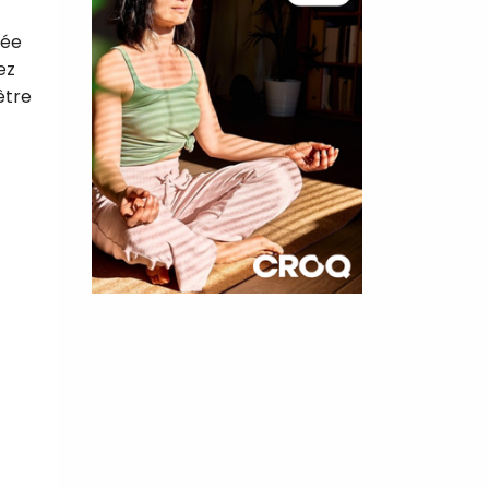
rée
ez
être
×
t 180
 CROQ
nnelle de