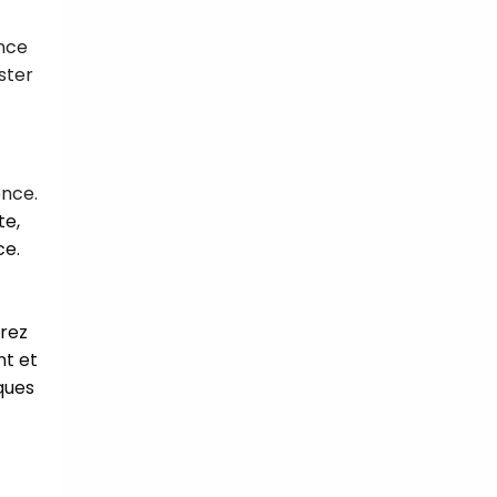
ance
ster
ence.
te,
ce.
brez
nt et
ques