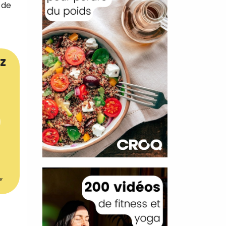
 de
z
er