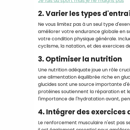
Je fais du sport mais je ne maigris pas
2. Varier les types d'ent
Ne vous limitez pas à un seul type d'exe
améliorer votre endurance globale en so
votre condition physique générale. Inclue
cyclisme, la natation, et des exercices 
3. Optimiser la nutrition
Une nutrition adéquate joue un rôle cruc
une alimentation équilibrée riche en glu
glucides sont une source importante d'é
protéines soutiennent la réparation et
l'importance de l'hydratation avant, pend
4. Intégrer des exercice
Le renforcement musculaire n'est pas s
il est également essentiel pour amélior