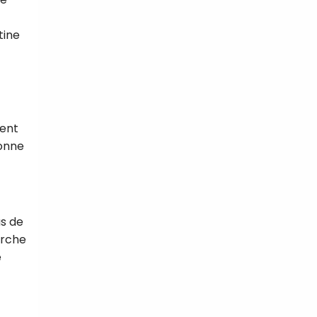
tine
ment
bonne
us de
arche
e