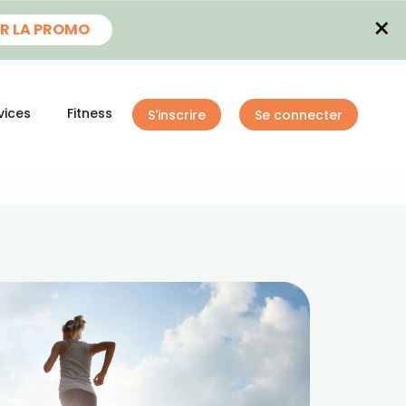
×
R LA PROMO
vices
Fitness
S'inscrire
Se connecter