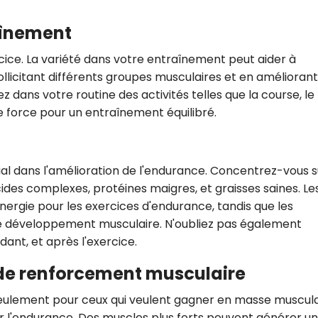
CROQ.
raînement
rcice. La variété dans votre entraînement peut aider à
llicitant différents groupes musculaires et en améliorant
Je consens à ce que la société Digi
Prisma Players analyse le taux d'ou
z dans votre routine des activités telles que la course, le
des courriels pour mesurer et optim
de force pour un entraînement équilibré.
performances des campagnes. No
pourrons savoir si vous ouvrez les co
l'heure à laquelle vous le faites ains
des informations sur le terminal qu
utilisez. Pour en savoir plus sur ces 
ial dans l'amélioration de l'endurance. Concentrez-vous s
voir notre
politique de confidentialit
cides complexes, protéines maigres, et graisses saines. Le
nergie pour les exercices d'endurance, tandis que les
Je reçois mon cadeau !
 le développement musculaire. N'oubliez pas également
ant, et après l'exercice.
Votre adresse email sera utilisée par Digital Prisma Playe
envoyer votre newsletter contenant des offres commercial
personnalisées. Vous pourrez vous désinscrire en utilisan
s de renforcement musculaire
désabonnement intégré dans la newsletter. Pour en savoi
exercer vos droits, prenez connaissance de notre
Charte 
Confidentialité
.
eulement pour ceux qui veulent gagner en masse musculai
er l'endurance. Des muscles plus forts peuvent générer u