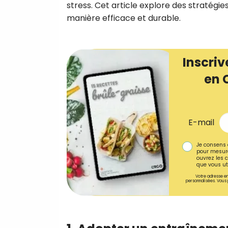
stress. Cet article explore des stratégi
manière efficace et durable.
Inscriv
en 
E-mail
Je consens 
pour mesure
ouvrez les c
que vous uti
Votre adresse em
personnalisées. Vous 