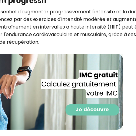
nt progressif
ssentiel d'augmenter progressivement l'intensité et la du
cez par des exercices d'intensité modérée et augment
entraînement en intervalles à haute intensité (HIIT) peut 
r l'endurance cardiovasculaire et musculaire, grâce à ses
 de récupération.
Recevez gratuitemen
recettes inédites de
!
Ainsi que la newsletter promotio