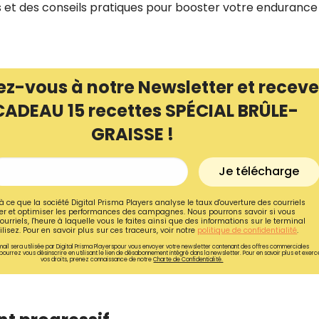
es et des conseils pratiques pour booster votre endurance
ez-vous à notre Newsletter et receve
CADEAU 15 recettes SPÉCIAL BRÛLE-
GRAISSE !
Je télécharge
à ce que la société Digital Prisma Players analyse le taux d'ouverture des courriels
r et optimiser les performances des campagnes. Nous pourrons savoir si vous
ourriels, l'heure à laquelle vous le faites ainsi que des informations sur le terminal
lisez. Pour en savoir plus sur ces traceurs, voir notre
politique de confidentialité
.
ail sera utilisée par Digital Prisma Playerspour vous envoyer votre newsletter contenant des offres commerciales
pourrez vous désinscrire en utilisant le lien de désabonnement intégré dans la newsletter. Pour en savoir plus et exerc
vos droits, prenez connaissance de notre
Charte de Confidentialité.