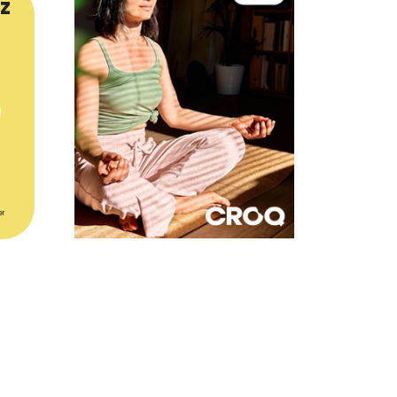
z
er
×
t 180
 CROQ
nnelle de