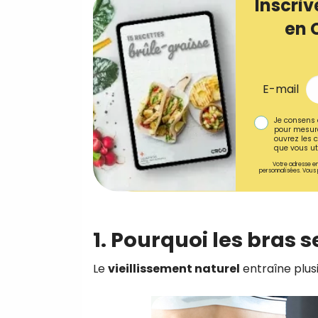
Inscriv
en 
E-mail
Je consens 
pour mesure
ouvrez les c
que vous uti
Votre adresse em
personnalisées. Vous 
1. Pourquoi les bras 
Le
vieillissement naturel
entraîne plus