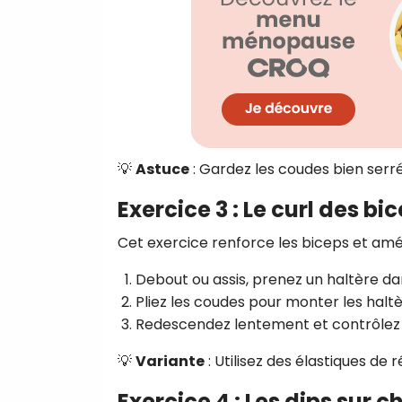
💡
Astuce
: Gardez les coudes bien serrés
Exercice 3 : Le curl des b
Cet exercice renforce les biceps et amél
Debout ou assis, prenez un haltère d
Pliez les coudes pour monter les haltè
Redescendez lentement et contrôlez
💡
Variante
: Utilisez des élastiques de 
Exercice 4 : Les dips sur c