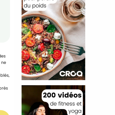
des
n ne
blés,
près