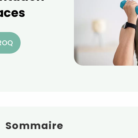
caces
CROQ
Sommaire