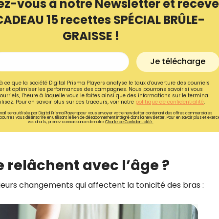
ez-vous à notre Newsletter et receve
CADEAU 15 recettes SPÉCIAL BRÛLE-
GRAISSE !
Je télécharge
à ce que la société Digital Prisma Players analyse le taux d'ouverture des courriels
r et optimiser les performances des campagnes. Nous pourrons savoir si vous
ourriels, l'heure à laquelle vous le faites ainsi que des informations sur le terminal
lisez. Pour en savoir plus sur ces traceurs, voir notre
politique de confidentialité
.
ail sera utilisée par Digital Prisma Playerspour vous envoyer votre newsletter contenant des offres commerciales
pourrez vous désinscrire en utilisant le lien de désabonnement intégré dans la newsletter. Pour en savoir plus et exerc
vos droits, prenez connaissance de notre
Charte de Confidentialité.
Recevez gratuitemen
se relâchent avec l’âge ?
recettes inédites de
ieurs changements qui affectent la tonicité des bras :
!
Ainsi que la newsletter promotio