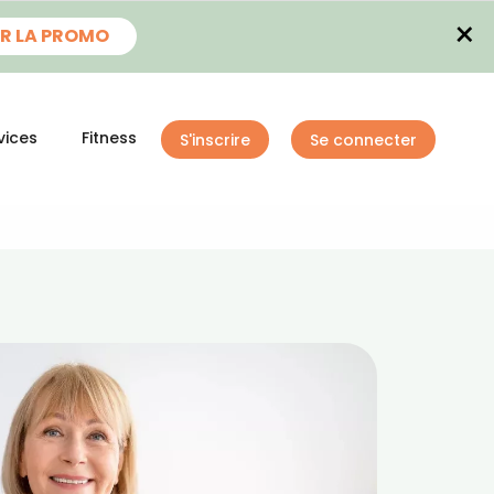
×
R LA PROMO
vices
Fitness
S'inscrire
Se connecter