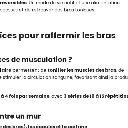
rréversibles
. Un mode de vie actif et une alimentation
rocessus et de retrouver des bras toniques.
cices pour raffermir les bras
ces de musculation ?
laire
permettent de
tonifier les muscles des bras
, de
 stimuler la circulation sanguine, favorisant ainsi la prod
 à 4 fois par semaine
, avec
3 séries de 10 à 15 répétitio
ontre un mur
e des bras), les épaules et la poitrine
.