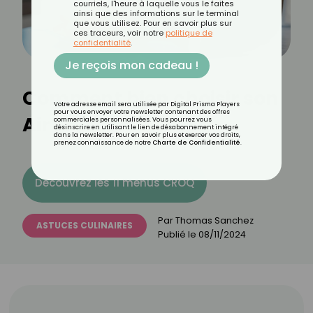
courriels, l'heure à laquelle vous le faites
ainsi que des informations sur le terminal
que vous utilisez. Pour en savoir plus sur
ces traceurs, voir notre
politique de
confidentialité
.
Je reçois mon cadeau !
Comment bien choisir son
Votre adresse email sera utilisée par Digital Prisma Players
pour vous envoyer votre newsletter contenant des offres
Air Fryer ?
commerciales personnalisées. Vous pourrez vous
désinscrire en utilisant le lien de désabonnement intégré
dans la newsletter. Pour en savoir plus et exercer vos droits,
prenez connaissance de notre
Charte de Confidentialité
.
Découvrez les 11 menus CROQ
Par
Thomas Sanchez
ASTUCES CULINAIRES
Publié le
08/11/2024