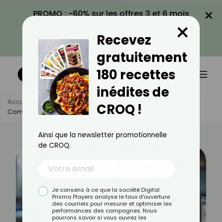
×
PROMO : -60% sur les offres 3 et 6 mois
×
avec le code CROQ60
Recevez
VOIR LA PROMO
gratuitement
180 recettes
inédites de
Accueil
Actus
Astuces Culinaires
CROQ !
Comment Bien Choisir Son Air Fryer ?
Ainsi que la newsletter promotionnelle
de CROQ.
Je consens à ce que la société Digital
Prisma Players analyse le taux d'ouverture
des courriels pour mesurer et optimiser les
performances des campagnes. Nous
pourrons savoir si vous ouvrez les