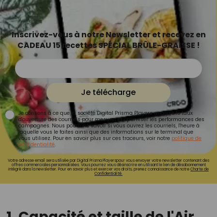
Inscrivez-vous à notre Newsletter et recevez en
CADEAU 15 recettes SPÉCIAL BRÛLE-GRAISSE !
Je télécharge
Je consens à ce que la société Digital Prisma Players analyse le taux
d'ouverture des courriels pour mesurer et optimiser les performances des
campagnes. Nous pourrons savoir si vous ouvrez les courriels, l'heure à
laquelle vous le faites ainsi que des informations sur le terminal que
vous utilisez. Pour en savoir plus sur ces traceurs, voir notre
politique de
confidentialité
.
Votre adresse email sera utilisée par Digital Prisma Playerspour vous envoyer votre newsletter contenant des
offres commerciales personnalisées. Vous pourrez vous désinscrire en utilisant le lien de désabonnement
intégré dans la newsletter. Pour en savoir plus et exercer vos droits, prenez connaissance de notre
Charte de
Confidentialité.
1. Capacité et taille de l'Air