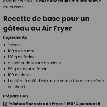
dessus, couvrez-le
avec une feuille d’aluminium
à
mi-cuisson.
Recette de base pour un
gâteau au Air Fryer
Ingrédients
2 œufs
100 g de sucre
120 g de farine
½ sachet de levure chimique
80 g de beurre fondu
100 ml de lait
1 cuillère à café d’extrait de vanille (ou autre arôme
au choix)
Préparation
1️⃣
Préchauffez votre Air Fryer
à
160°C pendant 5