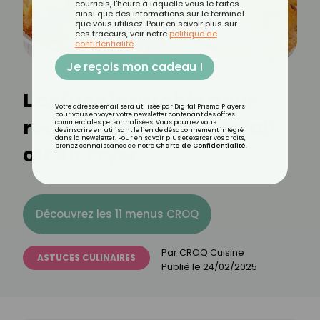
courriels, l'heure à laquelle vous le faites
ainsi que des informations sur le terminal
que vous utilisez. Pour en savoir plus sur
ces traceurs, voir notre
politique de
confidentialité
.
Je reçois mon cadeau !
L'astuce inratable pour
Votre adresse email sera utilisée par Digital Prisma Players
pour vous envoyer votre newsletter contenant des offres
réussir un gâteau parfait
commerciales personnalisées. Vous pourrez vous
désinscrire en utilisant le lien de désabonnement intégré
dans la newsletter. Pour en savoir plus et exercer vos droits,
au Air Fryer
prenez connaissance de notre
Charte de Confidentialité
.
Découvrez les 11 menus CROQ
Par
CROQ Cuisine
ASTUCES CULINAIRES
Publié le
24/02/2025