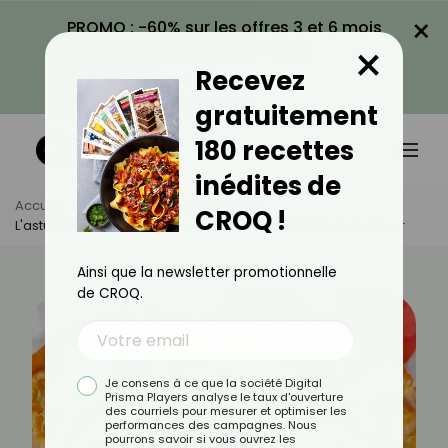
×
PROMO : -60% sur les offres 3 et 6 mois
×
avec le code CROQ60
Recevez
VOIR LA PROMO
gratuitement
180 recettes
inédites de
Accueil
Actus
Astuces Culinaires
CROQ !
L'astuce Inratable Pour Réussir Un Gâteau Parfait Au Air Fryer
Ainsi que la newsletter promotionnelle
de CROQ.
Je consens à ce que la société Digital
Prisma Players analyse le taux d'ouverture
des courriels pour mesurer et optimiser les
performances des campagnes. Nous
pourrons savoir si vous ouvrez les