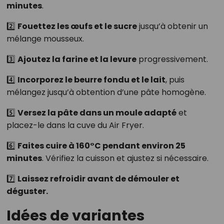
minutes
.
2️⃣
Fouettez les œufs et le sucre
jusqu’à obtenir un
mélange mousseux.
3️⃣
Ajoutez la farine et la levure
progressivement.
4️⃣
Incorporez le beurre fondu et le lait
, puis
mélangez jusqu’à obtention d’une pâte homogène.
5️⃣
Versez la pâte dans un moule adapté
et
placez-le dans la cuve du Air Fryer.
6️⃣
Faites cuire à 160°C pendant environ 25
minutes
. Vérifiez la cuisson et ajustez si nécessaire.
7️⃣
Laissez refroidir avant de démouler et
déguster.
Idées de variantes