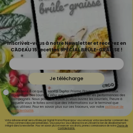
Inscrivez-vous à notre Newsletter et recevez en
CADEAU 15 recettes SPÉCIAL BRÛLE-GRAISSE !
Je télécharge
Je consens à ce que la société Digital Prisma Players analyse le taux
d'ouverture des courriels pour mesurer et optimiser les performances des
campagnes. Nous pourrons savoir si vous ouvrez les courriels, l'heure à
laquelle vous le faites ainsi que des informations sur le terminal que
vous utilisez. Pour en savoir plus sur ces traceurs, voir notre
politique de
confidentialité
.
Votre adresse email sera utilisée par Digital Prisma Playerspour vous envoyer votre newsletter contenant des
offres commerciales personnalisées. Vous pourrez vous désinscrire en utilisant le lien de désabonnement
intégré dans la newsletter. Pour en savoir plus et exercer vos droits, prenez connaissance de notre
Charte de
Confidentialité.