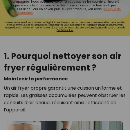
campagnes. Nous pourrons savoir si vous ouvrez les courriels, l'heure à
laquelle vous le faites ainsi que des informations sur le terminal que
vous utilisez. Pour en savoir plus sur ces traceurs, voir notre
politique de
confidentialité
.
Votre adresse email sera utilisée par Digital Prisma Playerspour vous envoyer votre newsletter contenant des
offres commerciales personnalisées. Vous pourrez vous désinscrire en utilisant le lien de désabonnement
intégré dans la newsletter. Pour en savoir plus et exercer vos droits, prenez connaissance de notre
Charte de
Confidentialité.
1. Pourquoi nettoyer son air
fryer régulièrement ?
Maintenir la performance
Un air fryer propre garantit une cuisson uniforme et
rapide. Les graisses accumulées peuvent obstruer les
conduits d’air chaud, réduisant ainsi l’efficacité de
l’appareil.