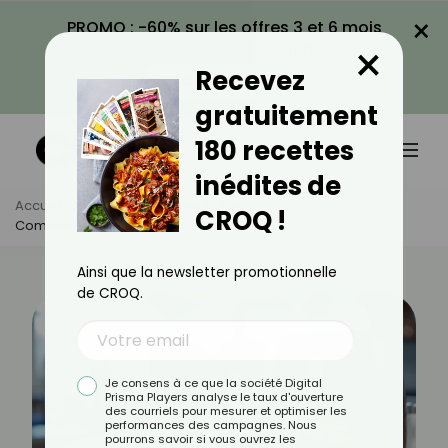
×
PROMO : -60% sur les offres 3 et 6 mois
×
avec le code CROQ60
Recevez
VOIR LA PROMO
gratuitement
180 recettes
inédites de
Accueil
Actus
Astuces Culinaires
CROQ !
Comment Bien Nettoyer Son Air Fryer ?
Ainsi que la newsletter promotionnelle
de CROQ.
Je consens à ce que la société Digital
Prisma Players analyse le taux d'ouverture
des courriels pour mesurer et optimiser les
performances des campagnes. Nous
pourrons savoir si vous ouvrez les