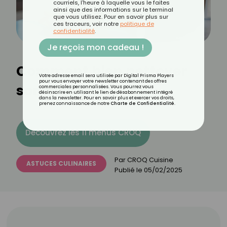
courriels, l'heure à laquelle vous le faites
ainsi que des informations sur le terminal
que vous utilisez. Pour en savoir plus sur
ces traceurs, voir notre
politique de
confidentialité
.
Je reçois mon cadeau !
Comment bien nettoyer
Votre adresse email sera utilisée par Digital Prisma Players
pour vous envoyer votre newsletter contenant des offres
son air fryer ?
commerciales personnalisées. Vous pourrez vous
désinscrire en utilisant le lien de désabonnement intégré
dans la newsletter. Pour en savoir plus et exercer vos droits,
prenez connaissance de notre
Charte de Confidentialité
.
Découvrez les 11 menus CROQ
Par
CROQ Cuisine
ASTUCES CULINAIRES
Publié le
05/02/2025