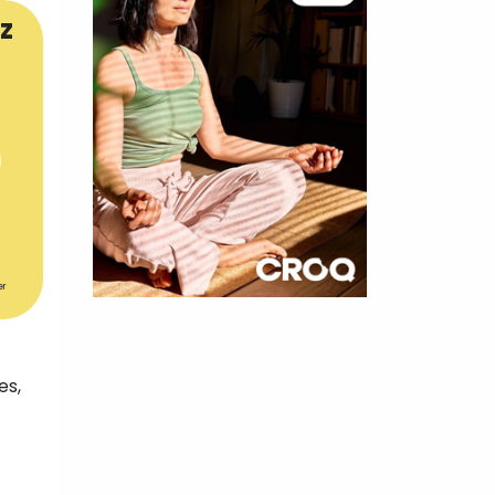
z
er
×
t 180
es,
 CROQ
nnelle de