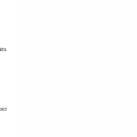
its
ici