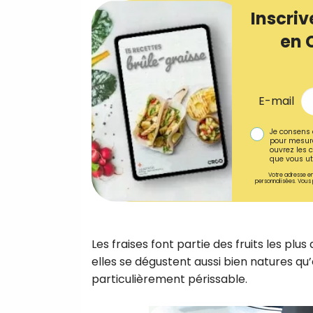
Inscriv
en 
E-mail
Je consens 
pour mesure
ouvrez les c
que vous uti
Votre adresse em
personnalisées. Vous 
Les fraises font partie des fruits les plu
elles se dégustent aussi bien natures qu’e
particulièrement périssable.