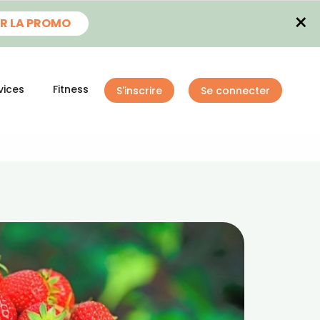
×
R LA PROMO
vices
Fitness
S'inscrire
Se connecter