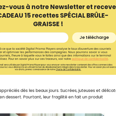
ez-vous à notre Newsletter et receve
CADEAU 15 recettes SPÉCIAL BRÛLE-
GRAISSE !
Je télécharge
à ce que la société Digital Prisma Players analyse le taux d'ouverture des courriels
r et optimiser les performances des campagnes. Nous pourrons savoir si vous
ourriels, l'heure à laquelle vous le faites ainsi que des informations sur le terminal
lisez. Pour en savoir plus sur ces traceurs, voir notre
politique de confidentialité
.
ail sera utilisée par Digital Prisma Playerspour vous envoyer votre newsletter contenant des offres commerciales
pourrez vous désinscrire en utilisant le lien de désabonnement intégré dans la newsletter. Pour en savoir plus et exerc
vos droits, prenez connaissance de notre
Charte de Confidentialité.
Recevez gratuitemen
s appréciés dès les beaux jours. Sucrées, juteuses et délicat
recettes inédites de
n dessert. Pourtant, leur fragilité en fait un produit
!
Ainsi que la newsletter promotio