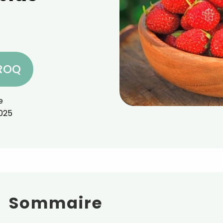
CROQ
e
025
Sommaire