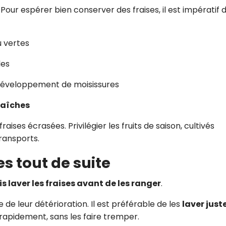
r espérer bien conserver des fraises, il est impératif d
u vertes
les
e développement de moisissures
raîches
raises écrasées. Privilégier les fruits de saison, cultivés
transports.
es tout de suite
s laver les fraises avant de les ranger
.
e de leur détérioration. Il est préférable de les
laver just
, rapidement, sans les faire tremper.