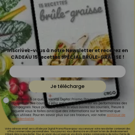
Inscrivez-vous à notre Newsletter et recevez en
CADEAU 15 recettes SPÉCIAL BRÛLE-GRAISSE !
Je télécharge
Je consens à ce que la société Digital Prisma Players analyse le taux
d'ouverture des courriels pour mesurer et optimiser les performances des
campagnes. Nous pourrons savoir si vous ouvrez les courriels, l'heure à
laquelle vous le faites ainsi que des informations sur le terminal que
vous utilisez. Pour en savoir plus sur ces traceurs, voir notre
politique de
confidentialité
.
Votre adresse email sera utilisée par Digital Prisma Playerspour vous envoyer votre newsletter contenant des
offres commerciales personnalisées. Vous pourrez vous désinscrire en utilisant le lien de désabonnement
intégré dans la newsletter. Pour en savoir plus et exercer vos droits, prenez connaissance de notre
Charte de