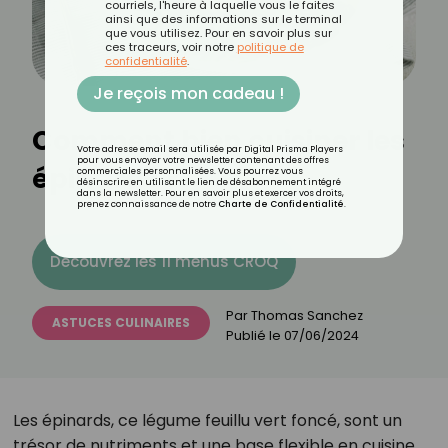
courriels, l'heure à laquelle vous le faites
ainsi que des informations sur le terminal
que vous utilisez. Pour en savoir plus sur
ces traceurs, voir notre
politique de
confidentialité
.
Je reçois mon cadeau !
Comment bien cuisiner les
Votre adresse email sera utilisée par Digital Prisma Players
pour vous envoyer votre newsletter contenant des offres
épinards ?
commerciales personnalisées. Vous pourrez vous
désinscrire en utilisant le lien de désabonnement intégré
dans la newsletter. Pour en savoir plus et exercer vos droits,
prenez connaissance de notre
Charte de Confidentialité
.
Découvrez les 11 menus CROQ
Par
Thomas Sanchez
ASTUCES CULINAIRES
Publié le
07/06/2024
Les épinards, ce légume feuillu vert foncé, sont un
trésor de nutriments et une base flexible en cuisine,