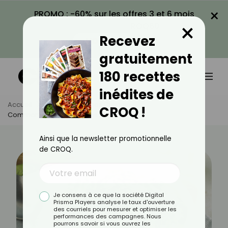
×
PROMO : -60% sur les offres 3 et 6 mois
×
avec le code CROQ60
Recevez
VOIR LA PROMO
gratuitement
180 recettes
inédites de
Accueil
Actus
Astuces Culinaires
CROQ !
Comment Bien Cuisiner Les Épinards ?
Ainsi que la newsletter promotionnelle
de CROQ.
Je consens à ce que la société Digital
Prisma Players analyse le taux d'ouverture
des courriels pour mesurer et optimiser les
performances des campagnes. Nous
pourrons savoir si vous ouvrez les