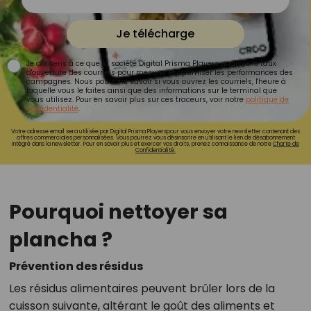
Je télécharge
Je consens à ce que la société Digital Prisma Players analyse le taux
d'ouverture des courriels pour mesurer et optimiser les performances des
campagnes. Nous pourrons savoir si vous ouvrez les courriels, l'heure à
laquelle vous le faites ainsi que des informations sur le terminal que
vous utilisez. Pour en savoir plus sur ces traceurs, voir notre
politique de
confidentialité
.
Votre adresse email sera utilisée par Digital Prisma Playerspour vous envoyer votre newsletter contenant des
offres commerciales personnalisées. Vous pourrez vous désinscrire en utilisant le lien de désabonnement
intégré dans la newsletter. Pour en savoir plus et exercer vos droits, prenez connaissance de notre
Charte de
Confidentialité.
Pourquoi nettoyer sa
plancha ?
Prévention des résidus
Les résidus alimentaires peuvent brûler lors de la
cuisson suivante, altérant le goût des aliments et