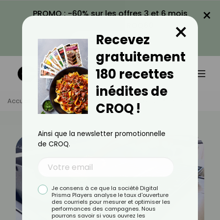
×
PROMO : -60% sur les offres 3 et 6 mois
×
avec le code CROQ60
Recevez
VOIR LA PROMO
gratuitement
180 recettes
inédites de
Accueil
Actus
Comment Bien Nettoyer Sa Plancha ?
CROQ !
Ainsi que la newsletter promotionnelle
de CROQ.
Je consens à ce que la société Digital
Prisma Players analyse le taux d'ouverture
des courriels pour mesurer et optimiser les
performances des campagnes. Nous
pourrons savoir si vous ouvrez les