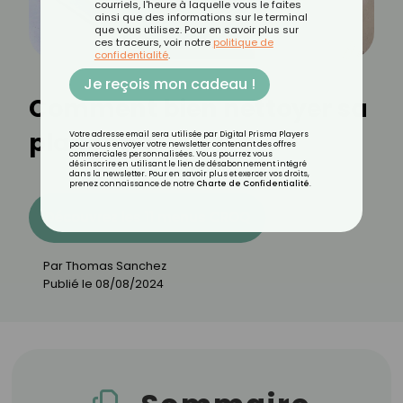
courriels, l'heure à laquelle vous le faites
ainsi que des informations sur le terminal
que vous utilisez. Pour en savoir plus sur
ces traceurs, voir notre
politique de
confidentialité
.
Je reçois mon cadeau !
Comment bien nettoyer sa
plancha ?
Votre adresse email sera utilisée par Digital Prisma Players
pour vous envoyer votre newsletter contenant des offres
commerciales personnalisées. Vous pourrez vous
désinscrire en utilisant le lien de désabonnement intégré
dans la newsletter. Pour en savoir plus et exercer vos droits,
prenez connaissance de notre
Charte de Confidentialité
.
Découvrez les 11 menus CROQ
Par
Thomas Sanchez
Publié le
08/08/2024