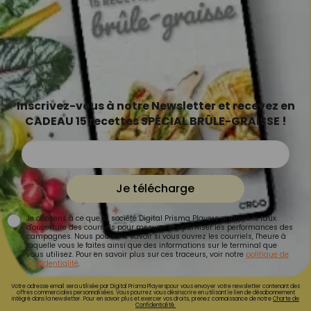
Inscrivez-vous à notre Newsletter et recevez en
CADEAU 15 recettes SPÉCIAL BRÛLE-GRAISSE !
Je télécharge
Je consens à ce que la société Digital Prisma Players analyse le taux
d'ouverture des courriels pour mesurer et optimiser les performances des
campagnes. Nous pourrons savoir si vous ouvrez les courriels, l'heure à
laquelle vous le faites ainsi que des informations sur le terminal que
vous utilisez. Pour en savoir plus sur ces traceurs, voir notre
politique de
confidentialité
.
Votre adresse email sera utilisée par Digital Prisma Playerspour vous envoyer votre newsletter contenant des
offres commerciales personnalisées. Vous pourrez vous désinscrire en utilisant le lien de désabonnement
intégré dans la newsletter. Pour en savoir plus et exercer vos droits, prenez connaissance de notre
Charte de
Confidentialité.