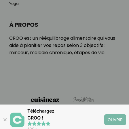
Yoga
À PROPOS
CROQ est un rééquilibrage alimentaire qui vous
aide à planifier vos repas selon 3 objectifs :
minceur, maladie chronique, étapes de vie.
Téléchargez
CROQ !
✕
OUVRIR
100k+