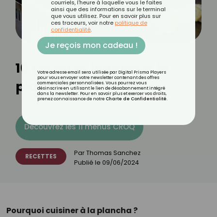
courriels, l'heure à laquelle vous le faites
ainsi que des informations sur le terminal
que vous utilisez. Pour en savoir plus sur
ces traceurs, voir notre
politique de
confidentialité
.
Je reçois mon cadeau !
10 recettes légères à la
Votre adresse email sera utilisée par Digital Prisma Players
pour vous envoyer votre newsletter contenant des offres
plancha
commerciales personnalisées. Vous pourrez vous
désinscrire en utilisant le lien de désabonnement intégré
dans la newsletter. Pour en savoir plus et exercer vos droits,
prenez connaissance de notre
Charte de Confidentialité
.
Découvrez les 11 menus CROQ
Par
Thomas Sanchez
RECETTES
Publié le
09/06/2024
Pourquoi cuisiner à la plancha ?