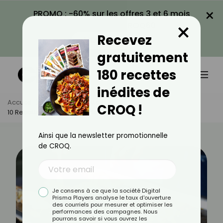
×
PROMO : -60% sur les offres 3 et 6 mois
×
avec le code CROQ60
Recevez
VOIR LA PROMO
gratuitement
180 recettes
inédites de
Accueil
Actus
Recettes
CROQ !
10 Recettes Légères À La Plancha
Ainsi que la newsletter promotionnelle
de CROQ.
Je consens à ce que la société Digital
Prisma Players analyse le taux d'ouverture
des courriels pour mesurer et optimiser les
performances des campagnes. Nous
pourrons savoir si vous ouvrez les