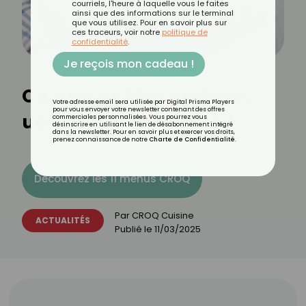
courriels, l'heure à laquelle vous le faites
ainsi que des informations sur le terminal
que vous utilisez. Pour en savoir plus sur
ces traceurs, voir notre
politique de
confidentialité
.
Je reçois mon cadeau !
Comment bien nettoyer
Votre adresse email sera utilisée par Digital Prisma Players
pour vous envoyer votre newsletter contenant des offres
une cocotte en fonte ?
commerciales personnalisées. Vous pourrez vous
désinscrire en utilisant le lien de désabonnement intégré
dans la newsletter. Pour en savoir plus et exercer vos droits,
prenez connaissance de notre
Charte de Confidentialité
.
Découvrez les 11 menus CROQ
Par
CROQ Cuisine
ACTUALITÉS
Publié le
11/03/2025