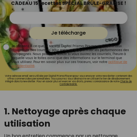
CADEAU 15 recettes SPÉCIAL BRÛLE-GRAISSE !
Je télécharge
Je consens à ce que la société Digital Prisma Players analyse le taux
d'ouverture des courriels pour mesurer et optimiser les performances des
campagnes. Nous pourrons savoir si vous ouvrez les courriels, l'heure à
laquelle vous le faites ainsi que des informations sur le terminal que
vous utilisez. Pour en savoir plus sur ces traceurs, voir notre
politique de
confidentialité
.
Votre adresse email sera utilisée par Digital Prisma Playerspour vous envoyer votre newsletter contenant des
offres commerciales personnalisées. Vous pourrez vous désinscrire en utilisant le lien de désabonnement
intégré dans la newsletter. Pour en savoir plus et exercer vos droits, prenez connaissance de notre
Charte de
Confidentialité.
1. Nettoyage après chaque
utilisation
Un bon entretien commence par un nettoyage