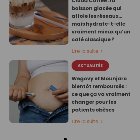
Cloud Coffee : la
boisson glacée qui
affole les réseaux…
mais hydrate-t-elle
vraiment mieux qu’un
café classique ?
Lire la suite
ACTUALITÉS
Wegovy et Mounjaro
bientôt remboursés :
ce que ça va vraiment
changer pour les
patients obèses
Lire la suite