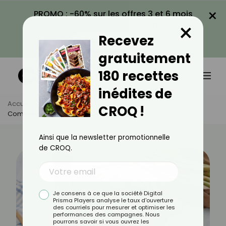
×
PROMO : -60% sur les offres 3 et 6 mois
×
avec le code CROQ60
Recevez
VOIR LA PROMO
gratuitement
180 recettes
inédites de
Accueil
Actus
Actualités
CROQ !
Comment Bien Nettoyer Une Cocotte En Fonte ?
Ainsi que la newsletter promotionnelle
de CROQ.
Je consens à ce que la société Digital
Prisma Players analyse le taux d'ouverture
des courriels pour mesurer et optimiser les
performances des campagnes. Nous
pourrons savoir si vous ouvrez les