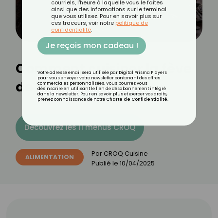
courriels, l'heure à laquelle vous le faites
ainsi que des informations sur le terminal
que vous utilisez. Pour en savoir plus sur
ces traceurs, voir notre
politique de
confidentialité
.
Je reçois mon cadeau !
Comment cuisiner la fève
Votre adresse email sera utilisée par Digital Prisma Players
pour vous envoyer votre newsletter contenant des offres
de tonka ?
commerciales personnalisées. Vous pourrez vous
désinscrire en utilisant le lien de désabonnement intégré
dans la newsletter. Pour en savoir plus et exercer vos droits,
prenez connaissance de notre
Charte de Confidentialité
.
Découvrez les 11 menus CROQ
Par
CROQ Cuisine
ALIMENTATION
Publié le
10/04/2025