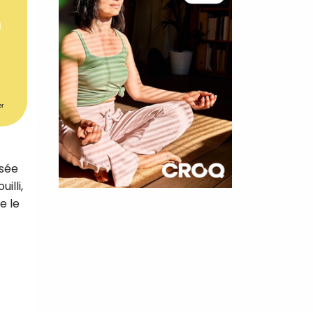
er
isée
illi,
×
e le
t 180
 CROQ
nnelle de