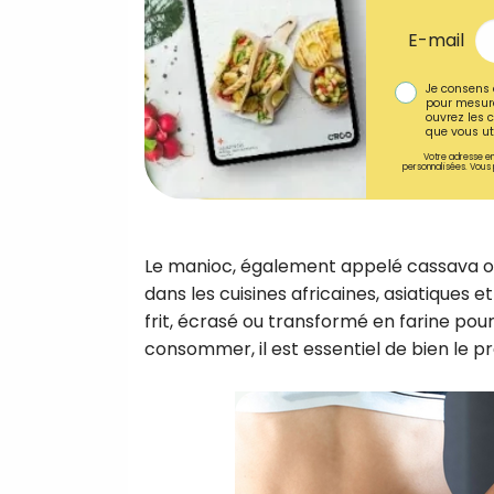
E-mail
Je consens 
pour mesure
ouvrez les c
que vous uti
Votre adresse em
personnalisées. Vous 
Le manioc, également appelé cassava ou y
dans les cuisines africaines, asiatiques e
frit, écrasé ou transformé en farine po
consommer, il est essentiel de bien le p