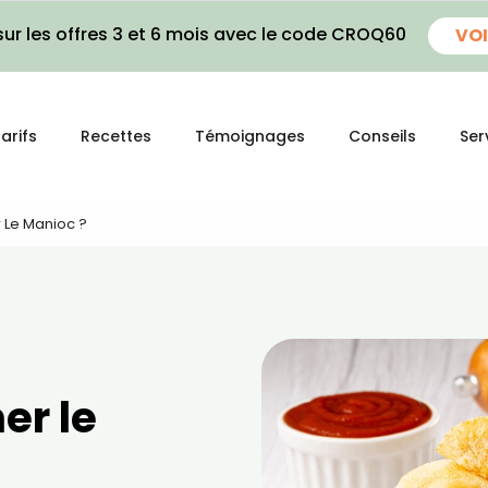
ur les offres 3 et 6 mois avec le code CROQ60
VOI
arifs
Recettes
Témoignages
Conseils
Ser
 Le Manioc ?
er le