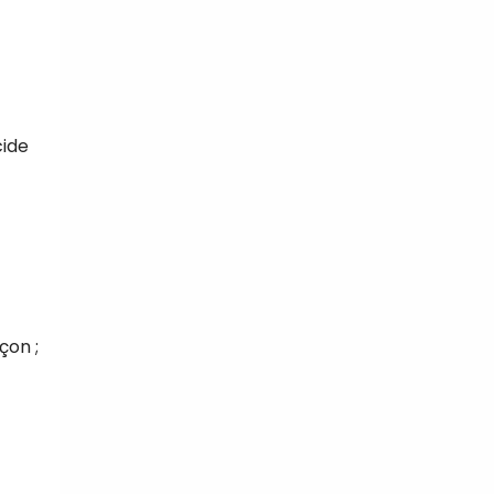
cide
çon ;