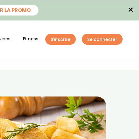
×
R LA PROMO
vices
Fitness
S'inscrire
Se connecter