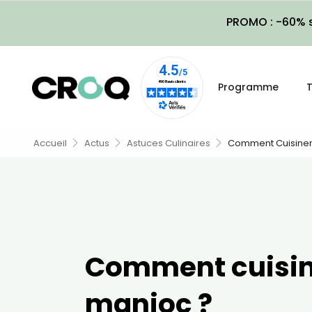
PROMO : -60% s
Programme
T
Accueil
Actus
Astuces Culinaires
Comment Cuisiner
Comment cuisin
manioc ?