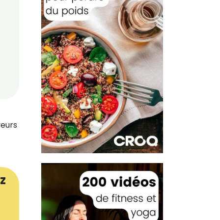
veurs
z