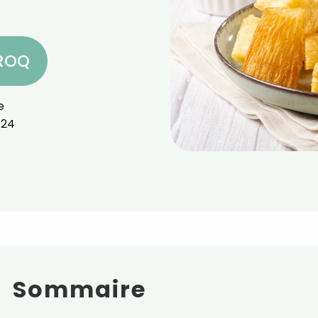
CROQ
e
024
Sommaire