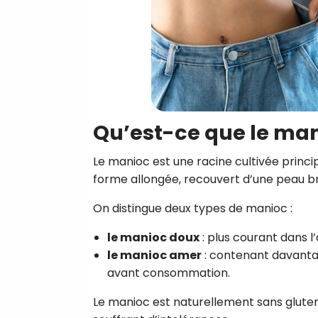
Qu’est-ce que le man
Le manioc est une racine cultivée princi
forme allongée, recouvert d’une peau br
On distingue deux types de manioc :
le manioc doux
: plus courant dans l’
le manioc amer
: contenant davantag
avant consommation.
Le manioc est naturellement sans gluten,