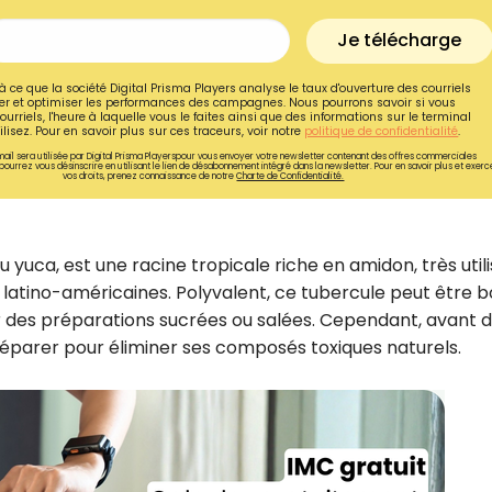
Je télécharge
à ce que la société Digital Prisma Players analyse le taux d'ouverture des courriels
r et optimiser les performances des campagnes. Nous pourrons savoir si vous
ourriels, l'heure à laquelle vous le faites ainsi que des informations sur le terminal
lisez. Pour en savoir plus sur ces traceurs, voir notre
politique de confidentialité
.
ail sera utilisée par Digital Prisma Playerspour vous envoyer votre newsletter contenant des offres commerciales
pourrez vous désinscrire en utilisant le lien de désabonnement intégré dans la newsletter. Pour en savoir plus et exerc
vos droits, prenez connaissance de notre
Charte de Confidentialité.
uca, est une racine tropicale riche en amidon, très util
t latino-américaines. Polyvalent, ce tubercule peut être bou
ur des préparations sucrées ou salées. Cependant, avant d
réparer pour éliminer ses composés toxiques naturels.
Recevez gratuitemen
recettes inédites de
!
Ainsi que la newsletter promotio