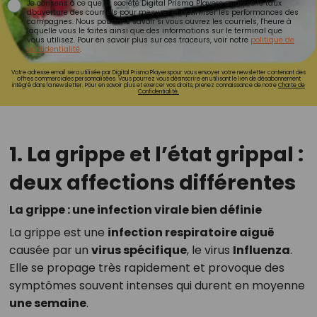
Je consens à ce que la société Digital Prisma Players analyse le taux
d'ouverture des courriels pour mesurer et optimiser les performances des
campagnes. Nous pourrons savoir si vous ouvrez les courriels, l'heure à
laquelle vous le faites ainsi que des informations sur le terminal que
vous utilisez. Pour en savoir plus sur ces traceurs, voir notre
politique de
confidentialité
.
Votre adresse email sera utilisée par Digital Prisma Playerspour vous envoyer votre newsletter contenant des
offres commerciales personnalisées. Vous pourrez vous désinscrire en utilisant le lien de désabonnement
intégré dans la newsletter. Pour en savoir plus et exercer vos droits, prenez connaissance de notre
Charte de
Confidentialité.
1. La grippe et l’état grippal :
deux affections différentes
La grippe : une infection virale bien définie
La grippe est une
infection respiratoire aiguë
causée par un
virus spécifique
, le virus
Influenza
.
Elle se propage très rapidement et provoque des
symptômes souvent intenses qui durent en moyenne
une semaine
.