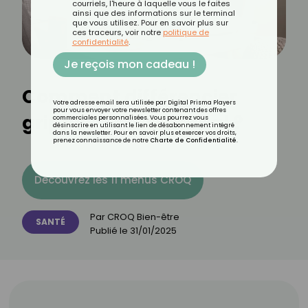
courriels, l'heure à laquelle vous le faites
ainsi que des informations sur le terminal
que vous utilisez. Pour en savoir plus sur
ces traceurs, voir notre
politique de
confidentialité
.
Je reçois mon cadeau !
Comment différencier
Votre adresse email sera utilisée par Digital Prisma Players
pour vous envoyer votre newsletter contenant des offres
grippe et état grippal ?
commerciales personnalisées. Vous pourrez vous
désinscrire en utilisant le lien de désabonnement intégré
dans la newsletter. Pour en savoir plus et exercer vos droits,
prenez connaissance de notre
Charte de Confidentialité
.
Découvrez les 11 menus CROQ
Par
CROQ Bien-être
SANTÉ
Publié le
31/01/2025