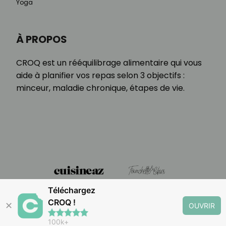
Yoga
À PROPOS
CROQ est un rééquilibrage alimentaire qui vous
aide à planifier vos repas selon 3 objectifs :
minceur, maladie chronique, étapes de vie.
Téléchargez
CROQ !
✕
OUVRIR
100k+