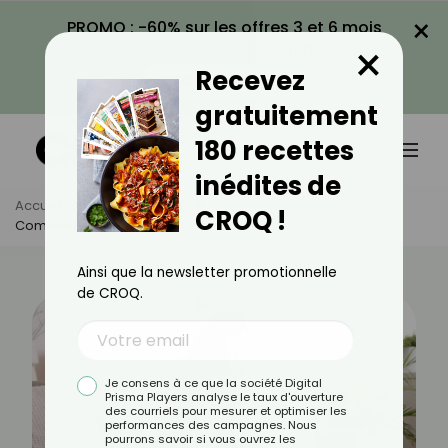
×
PROMO : -60% sur les offres 3 et 6 mois
×
avec le code CROQ60
Recevez
VOIR LA PROMO
gratuitement
180 recettes
inédites de
Accueil
Actus
Santé
CROQ !
Comment Différencier Grippe Et État Grippal ?
Ainsi que la newsletter promotionnelle
de CROQ.
Je consens à ce que la société Digital
Prisma Players analyse le taux d'ouverture
des courriels pour mesurer et optimiser les
performances des campagnes. Nous
pourrons savoir si vous ouvrez les